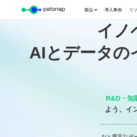
製品
導入事例
リ
Skip
イノ
to
content
AIとデータ
R&D・知
よう、イ
AIと豊富な