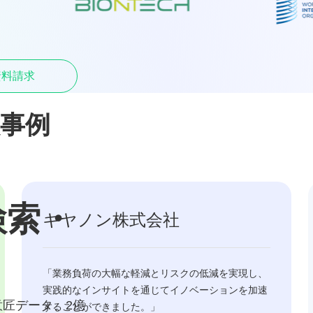
料請求​
導入事例
検索・
キヤノン株式会社
「業務負荷の大幅な軽減とリスクの低減を実現し、
実践的なインサイトを通じてイノベーションを加速
意匠データ、2億
することができました。​」