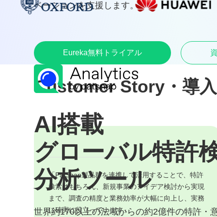
ベーションを支援します。
Eureka無料トライアル
資
Customer Story・
AI搭載
グローバル特許
分析ツール​
「PatSnap製品群を連携して活用することで、特許
検索はもちろん、新規事業のアイデア検討から実現
まで、調査の精度と業務効率が大幅に向上し、実務
に確実に役立っています」
世界約170以上の法域からの約2億件の特許・