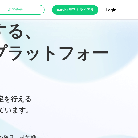
Login
お問合せ
Eureka無料トライアル
する、
プラットフォー
定を行える
ています。
の発見、技術戦