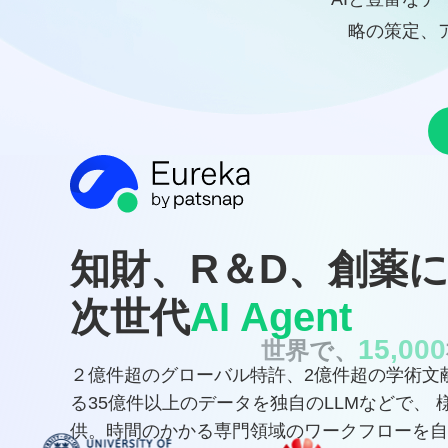
略の策定、
知財、R＆D、創薬
次世代
AI Agent
15,000
世界で、
２億件超のグローバル特許、2億件超の学術文献な
る35億件以上のデータを独自のLLMなどで、 様々
供。時間のかかる専門領域のワークフローを自