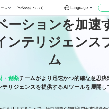
Language
ソース
PatSnapについて
ベーションを加速
のインテリジェンス
ム
財・創薬
チームがより迅速かつ的確な意思決
ンテリジェンスを提供するAIツールを展開し
データを活用することで、研究開発や知財部門が市場機会