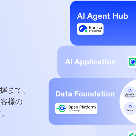
把握まで、
お客様の
。​