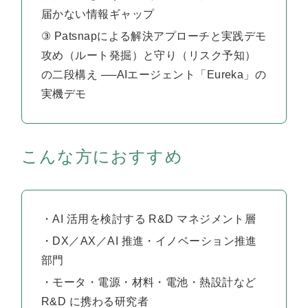
届かない情報ギャップ
③
Patsnap
による解決アプローチと実践デモ
攻め（ルート発掘）と守り（リスク予知）
の二段構え ──AIエージェント「Eureka」の
実機デモ
こんな方におすすめ
・AI
活用を検討する
R&D
マネジメント層
・
DX
／
AX
／
AI
推進
・イノベーション推進
部門
・モータ・電源・材料・電池・熱設計など
R&D
に携わる研究者