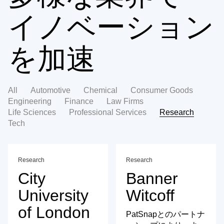
イノベーション
を加速
All
Automotive
Chemical
Consumer Goods
Engineering
Finance
Law Firms
Life Sciences
Professional Services
Research
Tech
Research
Research
City
Banner
University
Witcoff
of London
PatSnapとのパートナ