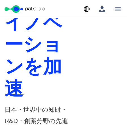
イノベ
Skip
to
content
ーショ
ンを加
速
日本・世界中の知財・
R&D・創薬分野の先進