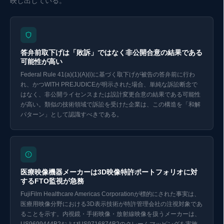
映し出している。
答弁前取下げは「敗訴」ではなく非公開合意の結果である
可能性が高い
Federal Rule 41(a)(1)(A)(i)に基づく取下げが被告の答弁前に行わ
れ、かつWITH PREJUDICEが明示された場合、単純な訴訟断念で
はなく、非公開ライセンスまたは設計変更合意の結果である可能性
が高い。類似の技術領域で訴訟を受けた企業は、この構造を「和解
パターン」として認識すべきである。
Eurekaで探索 ↗
医療映像機器メーカーは3D映像特許ポートフォリオに対
するFTO監視が急務
FujiFilm Healthcare Americas Corporationが標的にされた事実は、
医療用映像分野における3D表示技術が特許管理会社の注視対象であ
ることを示す。内視鏡・手術映像・放射線映像を扱うメーカーは、
US9699444B2およびUS9716874B2のクレームマッピングを実施