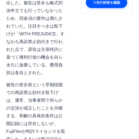
出した。被告は答弁も略式判
先行技術を確認
決申立ても行っていなかった
ため、同条項の要件は満たさ
れていた。注目すべきは取下
げが「WITH PREJUDICE」す
なわち再訴禁止効付きで行わ
れた点で、原告は主張特許に
基づく権利行使の機会を自ら
永久に放棄している。費用負
担は各自とされた。
被告の答弁前という早期段階
での再訴禁止効付き取下げ
は、通常、当事者間で何らか
の交渉が成立したことを示唆
する。和解の具体的条件は公
開記録には存在しないが、
FujiFilmが特許ライセンスを取