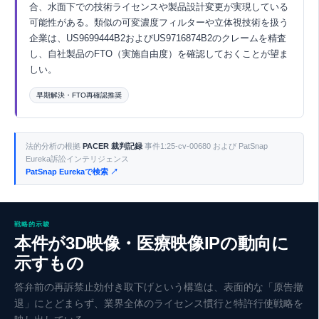
合、水面下での技術ライセンスや製品設計変更が実現している
可能性がある。類似の可変濃度フィルターや立体視技術を扱う
企業は、US9699444B2およびUS9716874B2のクレームを精査
し、自社製品のFTO（実施自由度）を確認しておくことが望ま
しい。
早期解決・FTO再確認推奨
Eurekaで探索 ↗
法的分析の根拠
PACER 裁判記録
事件1:25-cv-00680 および PatSnap
Eureka訴訟インテリジェンス
PatSnap Eurekaで検索 ↗
戦略的示唆
本件が3D映像・医療映像IPの動向に
示すもの
答弁前の再訴禁止効付き取下げという構造は、表面的な「原告撤
退」にとどまらず、業界全体のライセンス慣行と特許行使戦略を