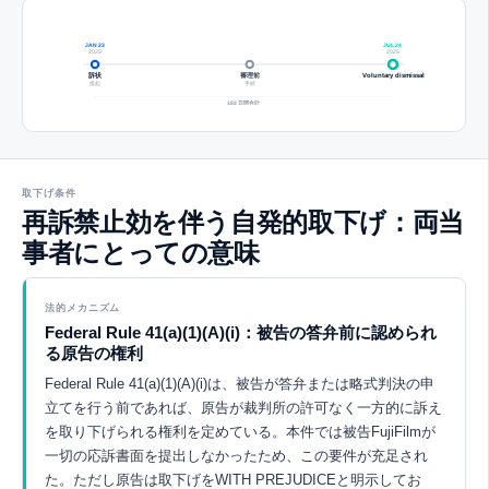
JAN 23
JUL 24
2025
2025
訴状
審理前
Voluntary dismissal
提起
手続
182 日間合計
取下げ条件
再訴禁止効を伴う自発的取下げ：両当
事者にとっての意味
法的メカニズム
Federal Rule 41(a)(1)(A)(i)：被告の答弁前に認められ
る原告の権利
Federal Rule 41(a)(1)(A)(i)は、被告が答弁または略式判決の申
立てを行う前であれば、原告が裁判所の許可なく一方的に訴え
を取り下げられる権利を定めている。本件では被告FujiFilmが
一切の応訴書面を提出しなかったため、この要件が充足され
た。ただし原告は取下げをWITH PREJUDICEと明示してお