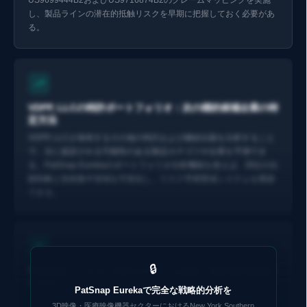
し、製品ラインの潜在的抵触リスクを早期に把握しておく必要があ
る。
Eurekaで探索 ↗
VDPP, LLCの特許ポートフォリオ：次の標的候補企業の特
定方法
VDPP, LLCが保有するその他の特許および継続出願を分析すること
で、次に提訴される可能性のある製品カテゴリや企業を予測でき
る。PatSnap Eurekaのポートフォリオ分析機能を使えば、同社の出
願戦略と技術集中領域を可視化し、リスク早期警戒システムを構築
できる。
🔒
可変濃度フィルター特許のクレーム解釈：競合他社製品と
の抵触マッピング
PatSnap Eurekaで完全な戦略的分析を
US9699444B2およびUS9716874B2のクレーム構造を精密に分析
3D映像・医療映像機器セクターにおけるNew York Southern