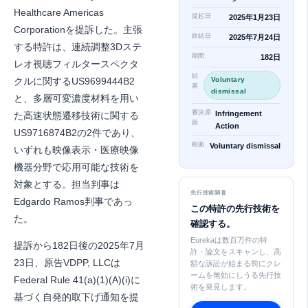
Healthcare Americas
提起日
2025年1月23日
Corporationを提訴した。主張
終結日
2025年7月24日
する特許は、連続調整3Dステ
期間
182日
レオ視聴フィルタースペクタ
結
クルに関するUS9699444B2
Voluntary
果
dismissal
と、多層可変濃度材料を用い
審決原
Infringement
た高速状態遷移技術に関する
因
Action
US9716874B2の2件であり、
根拠
Voluntary dismissal
いずれも映像表示・医療映像
機器分野で応用可能な技術を
対象とする。担当判事は
先行技術調査
Edgardo Ramos判事であっ
この特許の先行技術を
た。
確認する。
Eurekaは数百万件の特
提訴から182日後の2025年7月
許・論文をスキャンし、高
23日、原告VDPP, LLCは
額な訴訟が始まる前にクレ
ームを無効にしうる先行技
Federal Rule 41(a)(1)(A)(i)に
術を発見します。
基づく自発的取下げ通知を提