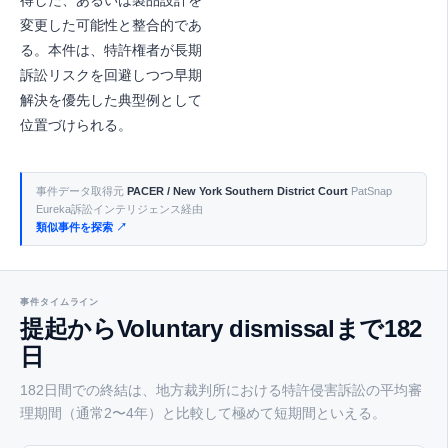
得した、あるいは製品設計を
変更した可能性と整合的であ
る。本件は、特許権者が長期
訴訟リスクを回避しつつ早期
解決を優先した典型例として
位置づけられる。
事件データ取得元
PACER / New York Southern District Court
PatSnap
Eureka訴訟インテリジェンス経由
類似事件を探索 ↗
事件タイムライン
提起からVoluntary dismissalまで182
日
182日間での終結は、地方裁判所における特許侵害訴訟の平均審
理期間（通常2〜4年）と比較して極めて短期間といえる。