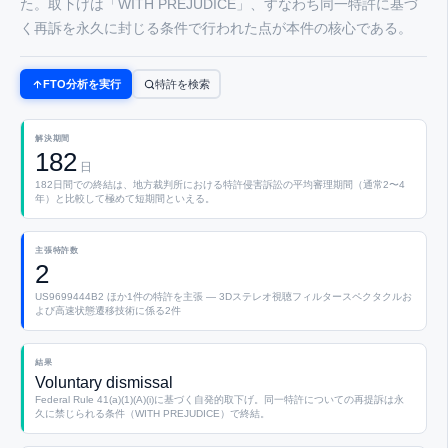
た。取下げは「WITH PREJUDICE」、すなわち同一特許に基づ
く再訴を永久に封じる条件で行われた点が本件の核心である。
FTO分析を実行
特許を検索
解決期間
182
日
182日間での終結は、地方裁判所における特許侵害訴訟の平均審理期間（通常2〜4
年）と比較して極めて短期間といえる。
主張特許数
2
US9699444B2 ほか1件の特許を主張 — 3Dステレオ視聴フィルタースペクタクルお
よび高速状態遷移技術に係る2件
結果
Voluntary dismissal
Federal Rule 41(a)(1)(A)(i)に基づく自発的取下げ。同一特許についての再提訴は永
久に禁じられる条件（WITH PREJUDICE）で終結。