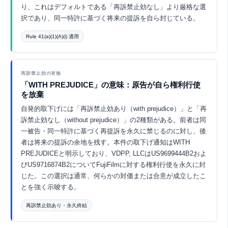
り、これはデフォルトである「再訴禁止効なし」より厳格な選
択であり、同一特許に基づく将来の提訴を自ら封じている。
Rule 41(a)(1)(A)(i) 適用
Eurekaで探索 ↗
再訴禁止効の有無
「WITH PREJUDICE」の意味：原告が自ら権利行使
を放棄
自発的取下げには「再訴禁止効あり（with prejudice）」と「再
訴禁止効なし（without prejudice）」の2種類がある。前者は同
一被告・同一特許に基づく再提訴を永久に禁じるのに対し、後
者は将来の提訴の余地を残す。本件の取下げ通知はWITH
PREJUDICEと明示しており、VDPP, LLCはUS9699444B2およ
びUS9716874B2についてFujiFilmに対する権利行使を永久に封
じた。この選択は通常、何らかの対価または合意が成立したこ
とを強く示唆する。
再訴禁止効あり・永久終結