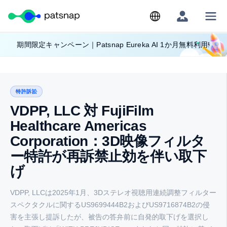
Skip
期間限定キャンペーン｜Patsnap Eureka AI 1か月無料利用!
to
content
特許訴訟
VDPP, LLC 対 FujiFilm
Healthcare Americas
Corporation：3D映像フィルタ
ー特許が再訴禁止効を伴い取下
げ
VDPP, LLCは2025年1月、3Dステレオ視聴用連続調整フィルター
スペクタクルに関するUS9699444B2およびUS9716874B2の侵
害を主張し提訴したが、被告の答弁前に自発的取下げを選択し