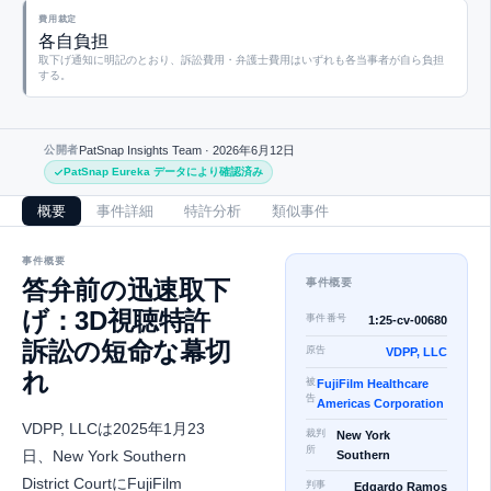
費用裁定
各自負担
取下げ通知に明記のとおり、訴訟費用・弁護士費用はいずれも各当事者が自ら負担
する。
公開者
PatSnap Insights Team ·
2026年6月12日
PatSnap Eureka データにより確認済み
概要
事件詳細
特許分析
類似事件
事件概要
答弁前の迅速取下
事件概要
げ：3D視聴特許
事件番号
1:25-cv-00680
訴訟の短命な幕切
原告
VDPP, LLC
れ
被
FujiFilm Healthcare
告
Americas Corporation
VDPP, LLCは2025年1月23
裁判
New York
所
日、New York Southern
Southern
District CourtにFujiFilm
判事
Edgardo Ramos