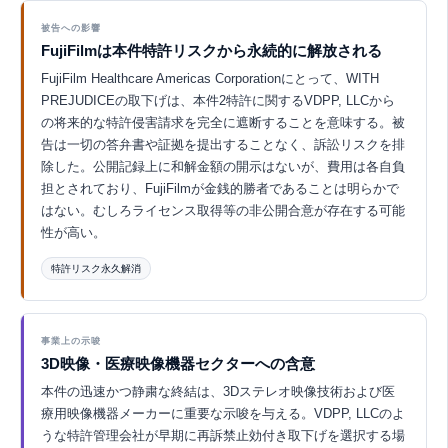
Eurekaで探索 ↗
被告への影響
FujiFilmは本件特許リスクから永続的に解放される
FujiFilm Healthcare Americas Corporationにとって、WITH
PREJUDICEの取下げは、本件2特許に関するVDPP, LLCから
の将来的な特許侵害請求を完全に遮断することを意味する。被
告は一切の答弁書や証拠を提出することなく、訴訟リスクを排
除した。公開記録上に和解金額の開示はないが、費用は各自負
担とされており、FujiFilmが金銭的勝者であることは明らかで
はない。むしろライセンス取得等の非公開合意が存在する可能
性が高い。
特許リスク永久解消
Eurekaで探索 ↗
事業上の示唆
3D映像・医療映像機器セクターへの含意
本件の迅速かつ静粛な終結は、3Dステレオ映像技術および医
療用映像機器メーカーに重要な示唆を与える。VDPP, LLCのよ
うな特許管理会社が早期に再訴禁止効付き取下げを選択する場