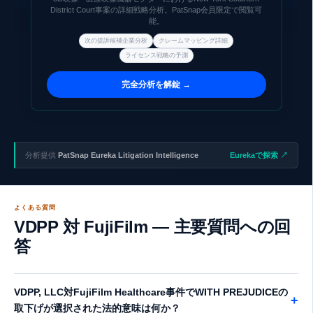
することで、3Dフィルター・スペクタクル・立体視ディスプレイ分
District Court事案の詳細戦略分析。PatSnap会員限定で閲覧可
能。
野の競合製品が抵触リスクを抱えるか否かを判定できる。特にクレ
ームの「連続調整」「多層可変濃度」要件の解釈が将来の権利行使
次の提訴候補企業分析
クレームマッピング詳細
範囲を左右する。
ライセンス戦略の予測
完全分析を解錠 →
分析提供
PatSnap Eureka Litigation Intelligence
Eurekaで探索 ↗
よくある質問
VDPP 対 FujiFilm — 主要質問への回
答
VDPP, LLC対FujiFilm Healthcare事件でWITH PREJUDICEの
+
取下げが選択された法的意味は何か？