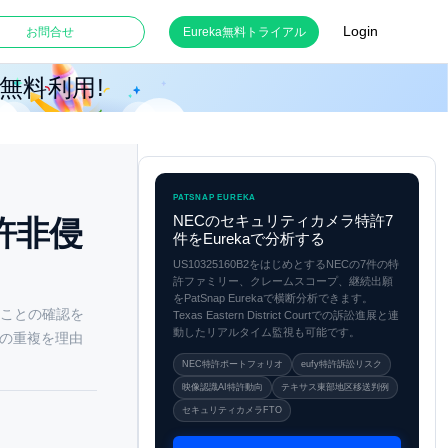
Login
お問合せ
Eureka無料トライアル
月無料利用!
PATSNAP EUREKA
NECのセキュリティカメラ特許7
y特許非侵
件をEurekaで分析する
US10325160B2をはじめとするNECの7件の特
許ファミリー、クレームスコープ、継続出願
をPatSnap Eurekaで横断分析できます。
しないことの確認を
Texas Eastern District Courtでの訴訟進展と連
動したリアルタイム監視も可能です。
G）との重複を理由
NEC特許ポートフォリオ
eufy特許訴訟リスク
映像認識AI特許動向
テキサス東部地区移送判例
セキュリティカメラFTO