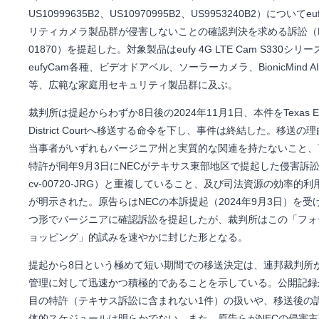
US10999635B2、US10970995B2、US9953240B2）についてe
リティカメラ製品群が侵害しないことの確認判決を求める訴訟（No. 1
01870）を提起した。対象製品はeufy 4G LTE Cam S330シリー
eufyCam各種、ビデオドアベル、ソーラーカメラ、BionicMind 
等、広範な家庭用セキュリティ製品群に及ぶ。
裁判所は提起からわずか8日後の2024年11月1日、本件をTexas Eas
District Courtへ移送する命令を下し、事件は終結した。移送の
当事者がいずれもバージニア州と実質的な関連を持たないこと、
特許が同年9月3日にNECがテキサス東部地区で提起した侵害訴訟（No
cv-00720-JRG）と重複していること、及び司法資源の効率的利
が明示された。原告らはNECの本訴提起（2024年9月3日）を受
つ形でバージニアに確認訴訟を提起したが、裁判所はこの「フォ
ョッピング」的試みを速やかに封じた形となる。
提起から8日という極めて短い期間での移送決定は、連邦裁判所
管理に対して迅速かつ積極的であることを示している。公開記録
目の特許（テキサス訴訟に含まれない1件）の扱いや、移送後の
体的スケジュールは明らかでない。また、原告らがNECの侵害