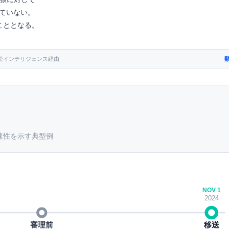
ていない。
移すこととなる。
eka訴訟インテリジェンス経由
速性を示す典型例
NOV 1
2024
審理前
移送