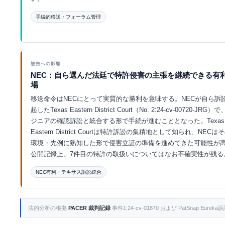
手続的移送・フォーラム管理
Eurekaで探索 ↗
被告への影響
NEC：自ら選んだ法廷で特許侵害の主張を継続できる有
場
移送命令はNECにとって実質的な勝利を意味する。NECが自ら訴
起したTexas Eastern District Court（No. 2:24-cv-00720-JRG
ジニアの確認訴訟と統合する形で手続が進むこととなった。Texas
Eastern District Courtは特許訴訟の集積地として知られ、NEC
環境・先例に熟知した形で侵害立証の準備を進めてきた可能性が
公開記録上、7件目の特許の取扱いについてはなお不確実性が残る
NEC有利・テキサス訴訟統合
Eurekaで探索 ↗
法的分析の根拠
PACER 裁判記録
事件1:24-cv-01870 および PatSnap Eu