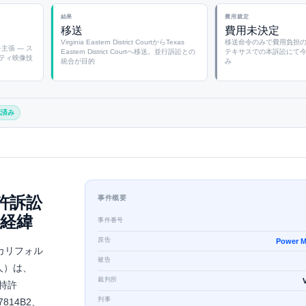
結果
費用裁定
移送
費用未決定
Virginia Eastern District CourtからTexas
移送命令のみで費用負担
を主張 — ス
Eastern District Courtへ移送。並行訴訟との
テキサスでの本訴訟にて
ティ映像技
統合が目的
み
認済み
許訴訟
事件概要
経緯
事件番号
原告
Power M
人、カリフォル
被告
法人）は、
裁判所
国特許
判事
7814B2、