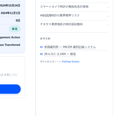
2024年10月24日
スマートカメラ特許の無効化先行技術
›
2024年11月1日
AI顔認識特許の業界標準リスク
›
8日
テキサス東部地区の特許訴訟動向
›
移送
ngement Action
参考文献
ase Transferred
米国裁判所 — PACER 裁判記録システム
01
28 U.S.C. § 1404 — 移送
02
事件分析生成ツール
PatSnap Eureka
.
始まる前にクレ