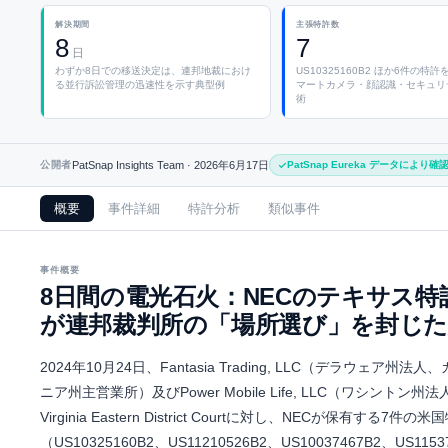
解決期間
主張特許数
8
7
日
わずか8日での移送決定は、連邦地裁におけ
US10325160B2 ほか6件の特許
る並行訴訟管理の迅速性を示す典型例
マートカメラ・顔認識・セキュリ
術
公開者
PatSnap Insights Team ·
2026年6月17日
PatSnap Eureka データにより確
概要
事件詳細
特許分析
類似事件
事件概要
8日間の電光石火：NECのテキサス特
が連邦裁判所の「場所選び」を封じた
2024年10月24日、Fantasia Trading, LLC（デラウェア州法
ニア州主営業所）及びPower Mobile Life, LLC（ワシントン州
Virginia Eastern District Courtに対し、NECが保有する7件の米
（US10325160B2、US11210526B2、US10037467B2、US1153