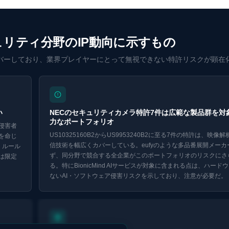
リティ分野のIP動向に示すもの
カバーしており、業界プレイヤーにとって無視できない特許リスクが顕在
い
NECのセキュリティカメラ特許7件は広範な製品群を対
力なポートフォリオ
侵害者
US10325160B2からUS9953240B2に至る7件の特許は、映像
を命じ
信技術を幅広くカバーしている。eufyのような多品番展開メーカ
」ルール
ず、同分野で競合する全企業がこのポートフォリオのリスクにさ
は限定
る。特にBionicMind AIサービスが対象に含まれる点は、ハー
ないAI・ソフトウェア侵害リスクを示しており、注意が必要だ。
Eurekaで探索 ↗