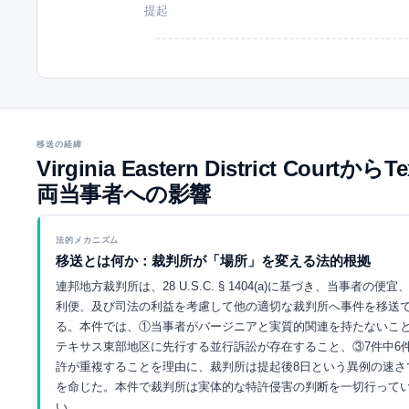
提起
移送の経緯
Virginia Eastern District Court
両当事者への影響
法的メカニズム
移送とは何か：裁判所が「場所」を変える法的根拠
連邦地方裁判所は、28 U.S.C. § 1404(a)に基づき、当事者の便
利便、及び司法の利益を考慮して他の適切な裁判所へ事件を移送
る。本件では、①当事者がバージニアと実質的関連を持たないこ
テキサス東部地区に先行する並行訴訟が存在すること、③7件中6
許が重複することを理由に、裁判所は提起後8日という異例の速さ
を命じた。本件で裁判所は実体的な特許侵害の判断を一切行って
い。