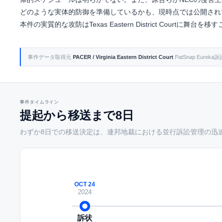
どのような実体的防御を準備しているかも、現時点では公開され
本件の実質的な攻防はTexas Eastern District Courtに舞台を
事件データ取得元
PACER / Virginia Eastern District Court
PatSnap Eur
事件タイムライン
提起から移送まで8日
わずか8日での移送決定は、連邦地裁における並行訴訟管理の迅
OCT 24
2024
訴状