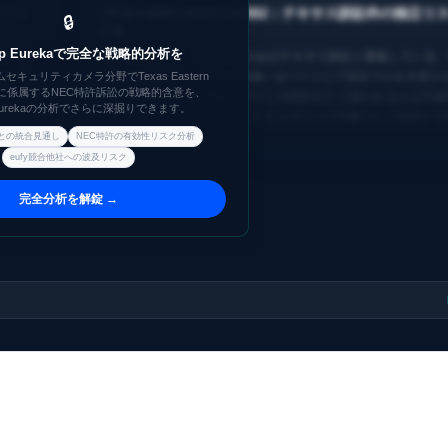
訟リス
7件目の特許US9953240B2：テキサス訴訟外の独立リ
🔒
注視
nap Eurekaで完全な戦略的分析を
0-JRG）
Verdictによれば、7件中6件のみがテキサス訴訟と重複している
は、同
キュリティカメラ分野でTexas Eastern
記録上はUS9953240B2が候補）はバージニア訴訟でのみ主張
 Courtに係属するNEC特許訴訟の戦略的含意を、
ートフ
ある。移送後の統合手続の中でこの特許がどう扱われるかは不確
p Eurekaの分析でさらに深掘りできます。
であ
許侵害リスク管理上の独立したモニタリング対象として追跡する
との統合見通し
NEC特許の有効性リスク分析
eufy競合他社への波及リスク
完全分析を解錠 →