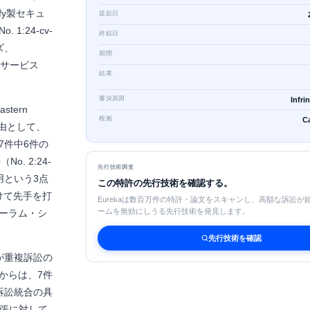
ufy製セキュ
提起日
:24-cv-
終結日
ズ、
期間
AIサービス
結果
審決原因
Infri
tern
根拠
C
理由として、
7件中6件の
. 2:24-
先行技術調査
用という3点
この特許の先行技術を確認する。
けて先手を打
Eurekaは数百万件の特許・論文をスキャンし、高額な訴訟が
ームを無効にしうる先行技術を発見します。
ーラム・シ
先行技術を確認
が重複訴訟の
からは、7件
訴訟統合の具
主張に対して