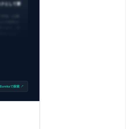
スクとして要
。7件目（公開
された可能性が
実であり、特
価値がある。
Eurekaで探索 ↗