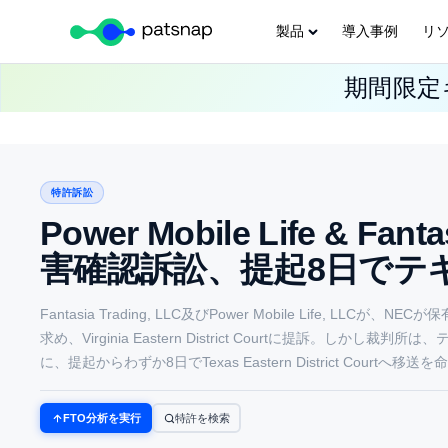
製品
導入事例
リ
Skip
期間限定キ
to
content
特許訴訟
Power Mobile Life & Fan
害確認訴訟、提起8日でテ
Fantasia Trading, LLC及びPower Mobile Life
求め、Virginia Eastern District Courtに提訴。しかし
に、提起からわずか8日でTexas Eastern District Courtへ移送
FTO分析を実行
特許を検索