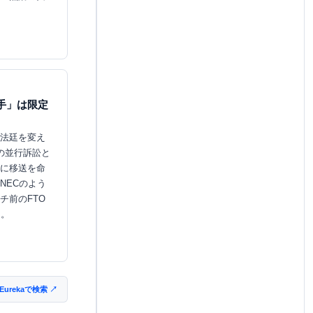
手」は限定
法廷を変え
の並行訴訟と
に移送を命
NECのよう
チ前のFTO
る。
 Eurekaで検索 ↗