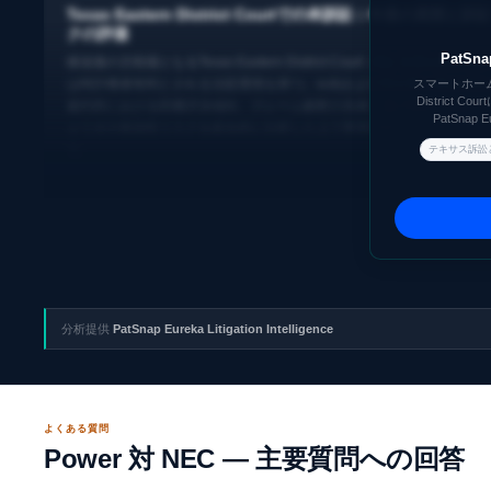
Texas Eastern District Courtでの本訴訟：今後の展開と訴
クの評価
PatS
移送後の主戦場となるTexas Eastern District Court（No. 2:24-cv-0072
は特許権者有利とされる法廷環境を持つ。eufyおよび同分野の競合他社
スマートホームセ
District
裁判所における陪審評決傾向、クレーム解釈の先例、及びNECの特許ポ
PatSna
ォリオの有効性リスクを総合的に分析した上で事業戦略を再評価すべき
る。
テキサス訴訟
分析提供
PatSnap Eureka Litigation Intelligence
よくある質問
Power 対 NEC — 主要質問への回答