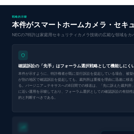
戦略的示唆
本件がスマートホームカメラ・セキュ
NECの7特許は家庭用セキュリティカメラ技術の広範な領域を
確認訴訟の「先手」はフォーラム選択戦略として機能しにく
本件が示すように、特許権者が既に並行訴訟を提起している場合、被疑
が別の地区で確認訴訟を提起しても、裁判所は重複を理由に迅速に移送
る。バージニア→テキサスへの8日間での移送は、「先に訴えた裁判所
に近い運用を示唆しており、フォーラム選択としての確認訴訟の有効性
的と判断すべきである。
Eurekaで探索 ↗