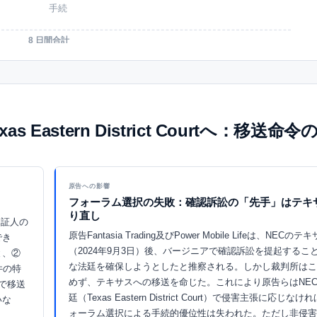
手続
8 日間合計
からTexas Eastern District Courtへ：移送
原告への影響
フォーラム選択の失敗：確認訴訟の「先手」はテキ
り直し
宜、証人の
原告Fantasia Trading及びPower Mobile Lifeは、NEC
でき
（2024年9月3日）後、バージニアで確認訴訟を提起するこ
と、②
な法廷を確保しようとしたと推察される。しかし裁判所はこ
件の特
めず、テキサスへの移送を命じた。これにより原告らはNE
で移送
廷（Texas Eastern District Court）で侵害主張に応じ
いな
ォーラム選択による手続的優位性は失われた。ただし非侵害