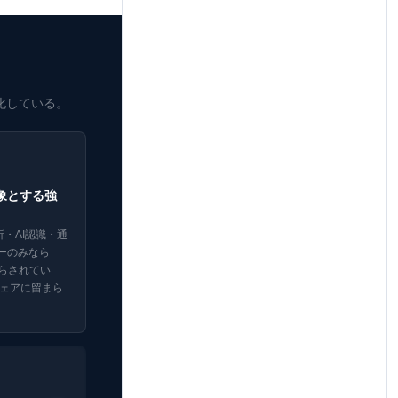
化している。
象とする強
解析・AI認識・通
ーのみなら
らされてい
ドウェアに留まら