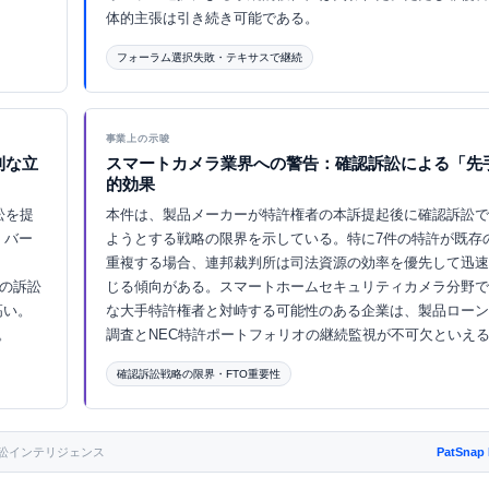
体的主張は引き続き可能である。
フォーラム選択失敗・テキサスで継続
Eurekaで探索 ↗
事業上の示唆
利な立
スマートカメラ業界への警告：確認訴訟による「先
的効果
訟を提
本件は、製品メーカーが特許権者の本訴提起後に確認訴訟で
）で、バー
ようとする戦略の限界を示している。特に7件の特許が既存
重複する場合、連邦裁判所は司法資源の効率を優先して迅速
はその訴訟
じる傾向がある。スマートホームセキュリティカメラ分野で
高い。
な大手特許権者と対峙する可能性のある企業は、製品ローン
。
調査とNEC特許ポートフォリオの継続監視が不可欠といえ
確認訴訟戦略の限界・FTO重要性
Eurekaで探索 ↗
reka訴訟インテリジェンス
PatSnap