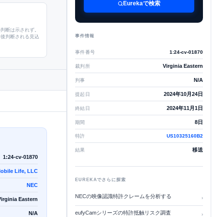
Eurekaで検索
の判断は示されず。
事件情報
今後判断される見込
事件番号
1:24-cv-01870
Virginia Eastern
裁判所
N/A
判事
2024年10月24日
提起日
2024年11月1日
終結日
8日
期間
特許
US10325160B2
移送
結果
1:24-cv-01870
obile Life, LLC
EUREKAでさらに探索
NEC
NECの映像認識特許クレームを分析する
›
Virginia Eastern
eufyCamシリーズの特許抵触リスク調査
N/A
›