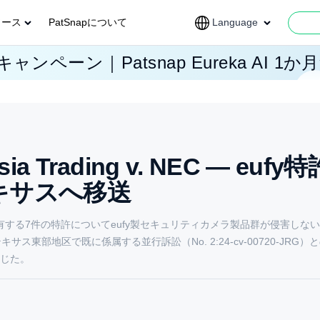
ソース
PatSnapについて
Language
ャンペーン｜Patsnap Eureka AI 1か
tasia Trading v. NEC — euf
キサスへ移送
, LLCが、NECが保有する7件の特許についてeufy製セキュリティカメラ製品群が侵害
裁判所は、テキサス東部地区で既に係属する並行訴訟（No. 2:24-cv-00720-JR
を命じた。