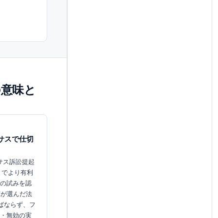
命令の意味と
サスで仕切
のテキサス訴訟提起
とでより有利
の試みを認
Cが選んだ法
なければならず、フ
・無効の実