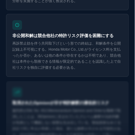
分析を実施することが強く推奨される。
Eurekaで探索 ↗
非公開和解は競合他社の特許リスク評価を困難にする
再訴禁止効を伴う共同取下げという形での終結は、和解条件を公開
記録上不可視にする。Honda Motor Co., Ltd.がライセンス料を支払
ったか否か、あるいは他の条件が存在するかは不明であり、競合他
社は本件から類推できる情報が限定的であることを認識した上で自
社リスクを独自に評価する必要がある。
Eurekaで探索 ↗
取消されたOpinionが示す特許解釈の潜在的リスク
裁判所がDkt. No. 40のMemorandum Opinion and Orderを職権で取
消したことは、同Opinionに含まれていたクレーム解釈や法的判断
が先例として機能しない状態を生み出している。類似技術をめぐる
訴訟で同じ争点が再燃した場合、新たな解釈が示される可能性があ
り、ADAS特許の権利範囲をめぐる不確実性は依然として高い。