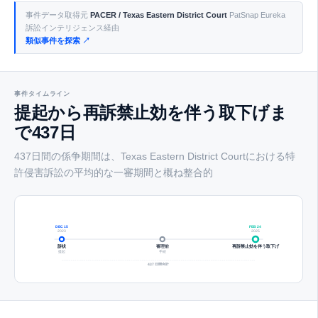
事件データ取得元
PACER / Texas Eastern District Court
PatSnap Eureka
訴訟インテリジェンス経由
類似事件を探索 ↗
事件タイムライン
提起から再訴禁止効を伴う取下げま
で437日
437日間の係争期間は、Texas Eastern District Courtにおける特
許侵害訴訟の平均的な一審期間と概ね整合的
DEC 15
FEB 24
2023
2025
訴状
審理前
再訴禁止効を伴う取下げ
提起
手続
437 日間合計