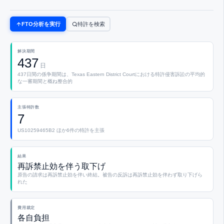
FTO分析を実行
特許を検索
解決期間
437
日
437日間の係争期間は、Texas Eastern District Courtにおける特許侵害訴訟の平均的
な一審期間と概ね整合的
主張特許数
7
US10259465B2 ほか6件の特許を主張
結果
再訴禁止効を伴う取下げ
原告の請求は再訴禁止効を伴い終結。被告の反訴は再訴禁止効を伴わず取り下げら
れた
費用裁定
各自負担