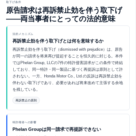
取下げ条件
原告請求は再訴禁止効を伴う取下げ
——両当事者にとっての法的意味
法的メカニズム
再訴禁止効を伴う取下げとは何を意味するか
再訴禁止効を伴う取下げ（dismissed with prejudice）は、原告
が同一の請求を将来再び提起することを恒久的に封じる。本件
ではPhelan Group, LLCの7件の特許侵害請求がこの条件で終結
しており、同一特許・同一製品に基づく再提訴は原則として許
されない。一方、Honda Motor Co., Ltd.の反訴は再訴禁止効を
伴わない取下げであり、必要があれば将来改めて主張する余地
を残している。
再訴禁止の原則
Eurekaで探索 ↗
特許権者への影響
Phelan Groupは同一請求で再提訴できない