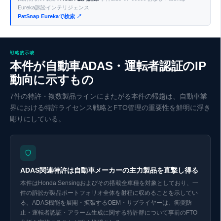
Eureka訴訟インテリジェンス
PatSnap Eurekaで検索 ↗
戦略的示唆
本件が自動車ADAS・運転者認証のIP
動向に示すもの
7件の特許・複数製品ラインにまたがる本件の帰趨は、自動車業
界における特許ライセンス戦略とFTO管理の重要性を鮮明に浮き
彫りにしている。
ADAS関連特許は自動車メーカーの主力製品を直撃し得る
本件はHonda Sensingおよびその搭載全車種を対象としており、一
件の訴訟が製品ポートフォリオ全体を射程に収めることを示してい
る。ADAS機能を展開・拡張するOEM・サプライヤーは、衝突防
止・運転者認証・アラーム生成に関する特許群について事前のFTO