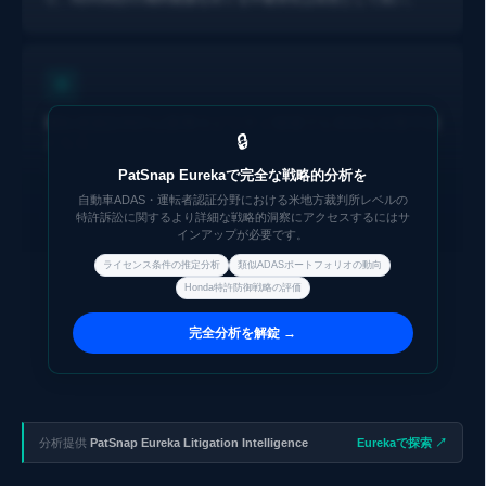
運転者認証特許は新興モビリティ領域でも有効な攻撃手段
🔒
となる
本件で主張された運転者認証・車両使用制御に関する特許群は、コ
PatSnap Eurekaで完全な戦略的分析を
ネクテッドカー・自動運転・シェアリングモビリティ等の新興領域
自動車ADAS・運転者認証分野における米地方裁判所レベルの
にも技術的に関連し得る。これらのサービスを展開する企業は、既
特許訴訟に関するより詳細な戦略的洞察にアクセスするにはサ
インアップが必要です。
存の車載システム関連特許が自社のソフトウェア・サービスレイヤ
ーを捕捉する可能性を精査することが今後ますます重要になると考
ライセンス条件の推定分析
類似ADASポートフォリオの動向
えられる。
Honda特許防御戦略の評価
完全分析を解錠 →
分析提供
PatSnap Eureka Litigation Intelligence
Eurekaで探索 ↗