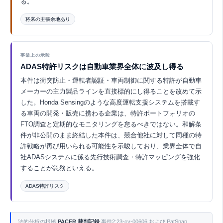
る。
将来の主張余地あり
Eurekaで探索 ↗
事業上の示唆
ADAS特許リスクは自動車業界全体に波及し得る
本件は衝突防止・運転者認証・車両制御に関する特許が自動車
メーカーの主力製品ラインを直接標的にし得ることを改めて示
した。Honda Sensingのような高度運転支援システムを搭載す
る車両の開発・販売に携わる企業は、特許ポートフォリオの
FTO調査と定期的なモニタリングを怠るべきではない。和解条
件が非公開のまま終結した本件は、競合他社に対して同種の特
許戦略が再び用いられる可能性を示唆しており、業界全体で自
社ADASシステムに係る先行技術調査・特許マッピングを強化
することが急務といえる。
ADAS特許リスク
Eurekaで探索 ↗
法的分析の根拠
PACER 裁判記録
事件2:23-cv-00606 および PatSnap