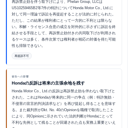
再訴禁止効を伴う取下げにより、Phelan Group, LLCは
US10259465B2等7件の特許についてHonda Motor Co., Ltd.に
対して同一理論で訴訟を再提起することが法的に封じられた。
ただし、この結果が権利者にとって一方的に不利とは限らな
い。和解・ライセンス合意の成立を対外的に示さずに訴訟を終
結させる手段として、再訴禁止効付きの共同取下げが利用され
るケースは多く、条件次第では権利者が相応の対価を得た可能
性も排除できない。
再提訴不可
Eurekaで探索 ↗
被告への影響
Hondaの反訴は将来の主張余地を残す
Honda Motor Co., Ltd.の反訴は再訴禁止効を伴わない取下げと
された。これはHondaが将来的に同一の争点（例：特許無効・
不侵害の宣言的判決請求など）を再び提起し得ることを意味す
る。また裁判所がDkt. No. 40のOpinionを職権で取消したこと
により、同Opinionに示されていた法的判断がHondaにとって
不利な先例として残ることが回避された点も実務上重要といえ