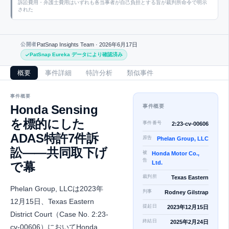
訴訟費用・弁護士費用はいずれも各当事者が自己負担とする旨が裁判所命令で明示
された
公開者
PatSnap Insights Team ·
2026年6月17日
PatSnap Eureka データにより確認済み
概要
事件詳細
特許分析
類似事件
事件概要
Honda Sensing
事件概要
を標的にした
事件番号
2:23-cv-00606
ADAS特許7件訴
原告
Phelan Group, LLC
訟——共同取下げ
被
Honda Motor Co.,
告
Ltd.
で幕
裁判所
Texas Eastern
Phelan Group, LLCは2023年
判事
Rodney Gilstrap
12月15日、Texas Eastern
提起日
2023年12月15日
District Court（Case No. 2:23-
終結日
2025年2月24日
cv-00606）においてHonda