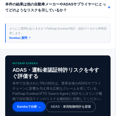
本件の結果は他の自動車メーカーやADASサプライヤーにとっ
+
てどのようなリスクを示しているか？
さらにご質問がありますか？PatSnap Eurekaが特許・訴訟データから即時回
答します。
Eurekaに質問 ↗
PATSNAP EUREKA
ADAS・運転者認証特許リスクを今す
ぐ評価する
本件で主張された7件の特許は、業界全体のADASサプライ
チェーンに影響を与え得る広範なクレームを有している。
PatSnap EurekaのFTO Search Agentと特許モニタリング機
能で自社製品ラインのリスクを継続的に把握してください。
Eurekaで分析 →
ADAS・車両制御特許を探索