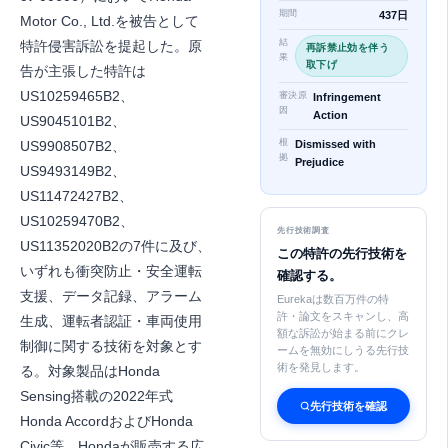
期間
437日
Motor Co., Ltd.を被告として
結
特許侵害訴訟を提起した。原
再訴禁止効を伴う
果
取下げ
告が主張した特許は
US10259465B2、
審決原
Infringement
因
Action
US9045101B2、
根
US9908507B2、
Dismissed with
拠
Prejudice
US9493149B2、
US11472427B2、
US10259470B2、
先行技術調査
US11352020B2の7件に及び、
この特許の先行技術を
いずれも衝突防止・安全運転
確認する。
支援、データ記録、アラーム
Eurekaは数百万件の特
許・論文をスキャンし、高
生成、運転者認証・車両使用
額な訴訟が始まる前にクレ
制御に関する技術を対象とす
ームを無効にしうる先行技
術を発見します。
る。対象製品はHonda
Sensing搭載の2022年式
先行技術を確認
Honda AccordおよびHonda
Civic等、Hondaが販売する広