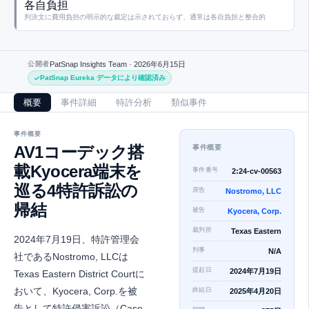
各自負担
判決文に費用負担の明示的な裁定は示されておらず、通常は各自負担と整合的
公開者
PatSnap Insights Team ·
2026年6月15日
PatSnap Eureka データにより確認済み
概要
事件詳細
特許分析
類似事件
事件概要
AV1コーデック搭
事件概要
載Kyocera端末を
事件番号
2:24-cv-00563
巡る4特許訴訟の
原告
Nostromo, LLC
帰結
被告
Kyocera, Corp.
裁判所
Texas Eastern
2024年7月19日、特許管理会
判事
N/A
社であるNostromo, LLCは
提起日
2024年7月19日
Texas Eastern District Courtに
おいて、Kyocera, Corp.を被
終結日
2025年4月20日
告として特許侵害訴訟（Case