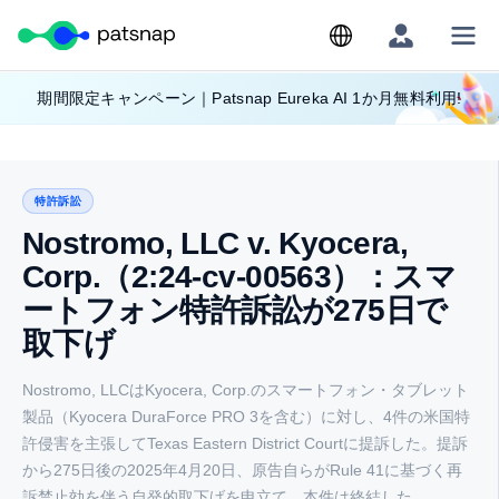
Skip
期間限定キャンペーン｜Patsnap Eureka AI 1か月無料利用!
to
content
特許訴訟
Nostromo, LLC v. Kyocera,
Corp.（2:24-cv-00563）：スマ
ートフォン特許訴訟が275日で
取下げ
Nostromo, LLCはKyocera, Corp.のスマートフォン・タブレット
製品（Kyocera DuraForce PRO 3を含む）に対し、4件の米国特
許侵害を主張してTexas Eastern District Courtに提訴した。提訴
から275日後の2025年4月20日、原告自らがRule 41に基づく再
訴禁止効を伴う自発的取下げを申立て、本件は終結した。