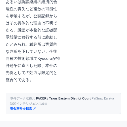
あるいは訴訟継続の経済的合
理性の喪失など複数の可能性
を示唆するが、公開記録から
はその具体的な理由は不明で
ある。訴訟が本格的な証拠開
示段階に移行する前に終結し
たとみられ、裁判所は実質的
な判断を下していない。今後
同種の技術領域でKyoceraが特
許紛争に直面した際、本件の
先例としての効力は限定的と
整合的である。
事件データ取得元
PACER / Texas Eastern District Court
PatSnap Eureka
訴訟インテリジェンス経由
類似事件を探索 ↗