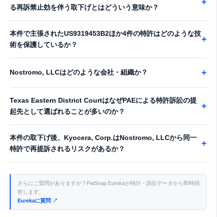
+
る再訴禁止効を伴う取下げとはどういう意味か？
本件で主張されたUS9319453B2ほか4件の特許はどのような技
+
術を保護しているか？
+
Nostromo, LLCはどのような会社・組織か？
Texas Eastern District CourtはなぜPAEによる特許訴訟の提
+
起先として選ばれることが多いのか？
本件の取下げ後、Kyocera, Corp.はNostromo, LLCから同一
+
特許で再提訴されるリスクがあるか？
さらにご質問がありますか？PatSnap Eurekaが特許・訴訟データから即時回
答します。
Eurekaに質問 ↗