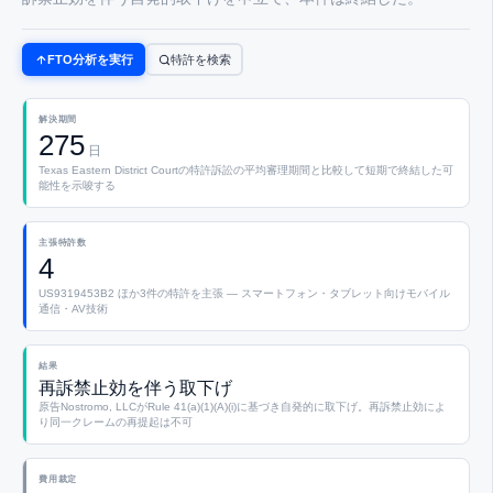
FTO分析を実行
特許を検索
解決期間
275
日
Texas Eastern District Courtの特許訴訟の平均審理期間と比較して短期で終結した可
能性を示唆する
主張特許数
4
US9319453B2 ほか3件の特許を主張 — スマートフォン・タブレット向けモバイル
通信・AV技術
結果
再訴禁止効を伴う取下げ
原告Nostromo, LLCがRule 41(a)(1)(A)(i)に基づき自発的に取下げ。再訴禁止効によ
り同一クレームの再提起は不可
費用裁定