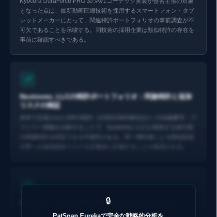
Kyocera DuraForce PRO 3のAV1コーデック実装が侵害主張の対象
となった点は、最新動画圧縮技術を採用するスマートフォン・タブ
レットメーカーにとって、関連特許ポートフォリオの事前調査が不
可欠であることを示唆する。同技術の採用企業は類似特許の存在を
事前に確認すべきである。
Eurekaで探索 ↗
Nostromo, LLCの特許ポートフォリオ：同族特許と追加
リスクの検証
本件で主張された4件の特許（US9319453B2ほか）の出願番号・フ
ァミリー情報を分析することで、Nostromo, LLCが保有する未行使
の関連特許を特定できる可能性がある。同一権利者による類似技術
分野への追加提訴リスクを定量的に評価することが推奨される。
🔒
Kyocera, Corp.のFTO戦略：本件終結後に残存するリス
ク領域
PatSnap Eurekaで完全な戦略的分析を