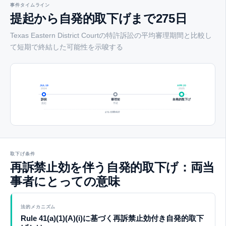
事件タイムライン
提起から自発的取下げまで275日
Texas Eastern District Courtの特許訴訟の平均審理期間と比較し
て短期で終結した可能性を示唆する
JUL 19
APR 20
2024
2025
訴状
審理前
自発的取下げ
提起
手続
275 日間合計
取下げ条件
再訴禁止効を伴う自発的取下げ：両当
事者にとっての意味
法的メカニズム
Rule 41(a)(1)(A)(i)に基づく再訴禁止効付き自発的取下