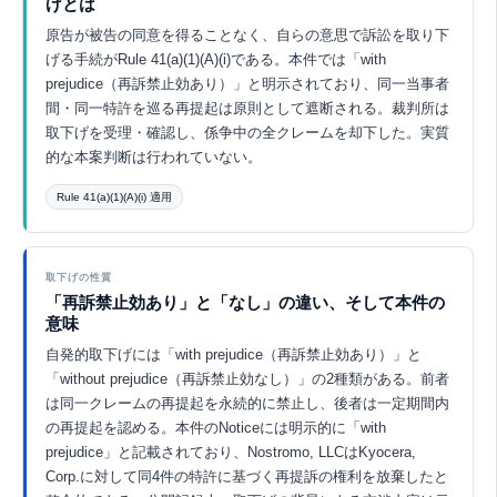
げとは
原告が被告の同意を得ることなく、自らの意思で訴訟を取り下
げる手続がRule 41(a)(1)(A)(i)である。本件では「with
prejudice（再訴禁止効あり）」と明示されており、同一当事者
間・同一特許を巡る再提起は原則として遮断される。裁判所は
取下げを受理・確認し、係争中の全クレームを却下した。実質
的な本案判断は行われていない。
Rule 41(a)(1)(A)(i) 適用
Eurekaで探索 ↗
取下げの性質
「再訴禁止効あり」と「なし」の違い、そして本件の
意味
自発的取下げには「with prejudice（再訴禁止効あり）」と
「without prejudice（再訴禁止効なし）」の2種類がある。前者
は同一クレームの再提起を永続的に禁止し、後者は一定期間内
の再提起を認める。本件のNoticeには明示的に「with
prejudice」と記載されており、Nostromo, LLCはKyocera,
Corp.に対して同4件の特許に基づく再提訴の権利を放棄したと