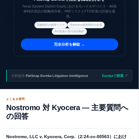
再訴禁止効によりNostromo, LLCからのリスクは遮断されたが、
Texas Eastern District Courtにおけるモバイルデバイス・AV技
US9319453B2等の特許が第三者に移転・活用される可能性や、関
術特許訴訟の戦略的分析。PAEリスクとFTO対策の詳細を提
供。
連技術分野における並行する特許権者からの訴訟リスクはゼロでは
ない。Kyoceraのモバイル製品ラインに対する包括的なFTO評価が
同族特許の残存リスク
Nostromo保有特許の全容
依然として有効である。
AV1技術の並行訴訟動向
完全分析を解錠 →
分析提供
PatSnap Eureka Litigation Intelligence
Eurekaで探索 ↗
よくある質問
Nostromo 対 Kyocera — 主要質問へ
の回答
Nostromo, LLC v. Kyocera, Corp.（2:24-cv-00563）におけ