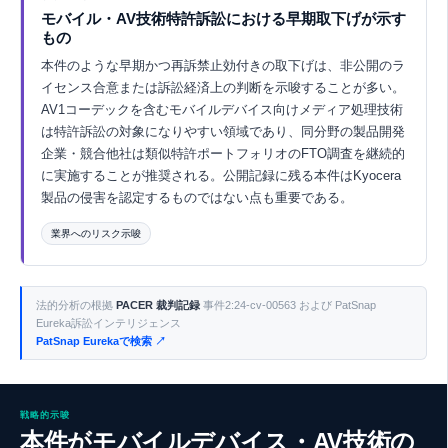
モバイル・AV技術特許訴訟における早期取下げが示す
もの
本件のような早期かつ再訴禁止効付きの取下げは、非公開のラ
イセンス合意または訴訟経済上の判断を示唆することが多い。
AV1コーデックを含むモバイルデバイス向けメディア処理技術
は特許訴訟の対象になりやすい領域であり、同分野の製品開発
企業・競合他社は類似特許ポートフォリオのFTO調査を継続的
に実施することが推奨される。公開記録に残る本件はKyocera
製品の侵害を認定するものではない点も重要である。
業界へのリスク示唆
Eurekaで探索 ↗
法的分析の根拠
PACER 裁判記録
事件2:24-cv-00563 および PatSnap
Eureka訴訟インテリジェンス
PatSnap Eurekaで検索 ↗
戦略的示唆
本件がモバイルデバイス・AV技術の