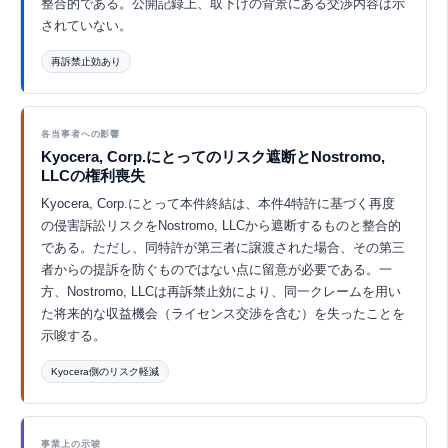
整合的である。公開記録上、取下げの背景にある交渉内容は示
されていない。
再訴禁止効あり
Eurekaで探索 ↗
各当事者への影響
Kyocera, Corp.にとってのリスク遮断とNostromo,
LLCの権利喪失
Kyocera, Corp.にとって本件終結は、本件4特許に基づく再度
の侵害訴訟リスクをNostromo, LLCから遮断するものと整合的
である。ただし、同特許が第三者に譲渡された場合、その第三
者からの提訴を防ぐものではない点に留意が必要である。一
方、Nostromo, LLCは再訴禁止効により、同一クレームを用い
た将来的な収益機会（ライセンス交渉を含む）を失ったことを
示唆する。
Kyocera側のリスク軽減
Eurekaで探索 ↗
事業上の示唆