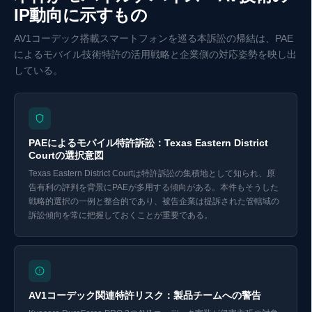
IP動向に示すもの
AV1コーデック搭載スマートフォンを巡る本訴訟の帰結は、PAE
によるモバイル技術特許の活用戦略と企業側の対応姿勢を映し出
している。
PAEによるモバイル特許訴訟：Texas Eastern District
Courtの選択意図
Texas Eastern District Courtは特許訴訟の集積地として知られ、原
告有利の評判を背景にPAEが多用する傾向がある。本件もそうした
戦略的選択の一例と整合的であり、被告企業は提訴された管轄域の
訴訟傾向を常に把握しておくことが重要である。
Eurekaで探索 ↗
AV1コーデック関連特許リスク：製品チームへの警告