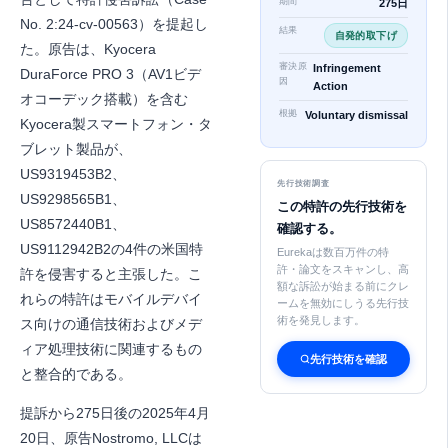
期間
275日
No. 2:24-cv-00563）を提起し
結果
自発的取下げ
た。原告は、Kyocera
審決原
Infringement
DuraForce PRO 3（AV1ビデ
因
Action
オコーデック搭載）を含む
根拠
Voluntary dismissal
Kyocera製スマートフォン・タ
ブレット製品が、
US9319453B2、
先行技術調査
US9298565B1、
この特許の先行技術を
US8572440B1、
確認する。
US9112942B2の4件の米国特
Eurekaは数百万件の特
許・論文をスキャンし、高
許を侵害すると主張した。こ
額な訴訟が始まる前にクレ
れらの特許はモバイルデバイ
ームを無効にしうる先行技
術を発見します。
ス向けの通信技術およびメデ
ィア処理技術に関連するもの
先行技術を確認
と整合的である。
提訴から275日後の2025年4月
20日、原告Nostromo, LLCは