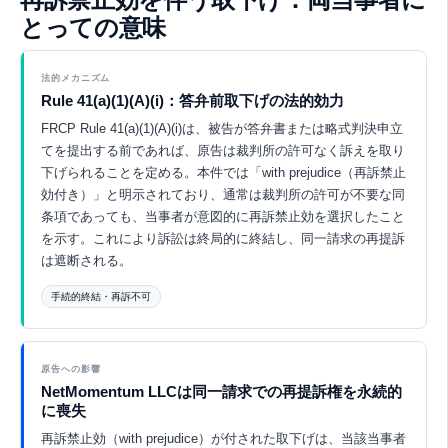
とっての意味
法的メカニズム
Rule 41(a)(1)(A)(i)：答弁前取下げの法的効力
FRCP Rule 41(a)(1)(A)(i)は、被告が答弁書または略式判決申立
てを提出する前であれば、原告は裁判所の許可なく訴えを取り
下げられることを定める。本件では「with prejudice（再訴禁止
効付き）」と明示されており、通常は裁判所の許可が不要な同
条項であっても、当事者が意図的に再訴禁止効を選択したこと
を示す。これにより訴訟は終局的に終結し、同一請求の再提訴
は遮断される。
手続的終結・再訴不可
Eurekaで探索 ↗
原告への影響
NetMomentum LLCは同一請求での再提訴権を永続的
に喪失
再訴禁止効（with prejudice）が付された取下げは、当該当事者