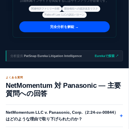
詳細戦略インサイトを閲覧するにはサインアップが必要です。
信関連訴訟を展開しており、類似技術を保有する企業群へのシリア
ル提訴パターンが観察される。PatSnap Eurekaによるポートフォリ
関連特許ファミリー分析
競合他社への提訴波及リスク
オ監視で次の標的リスクを早期に特定できる。
Rabicoff Law LLCの訴訟パターン
完全分析を解錠 →
分析提供
PatSnap Eureka Litigation Intelligence
Eurekaで探索 ↗
よくある質問
NetMomentum 対 Panasonic — 主要
質問への回答
NetMomentum LLC v. Panasonic, Corp.（2:24-cv-00844）
+
はどのような理由で取り下げられたのか？