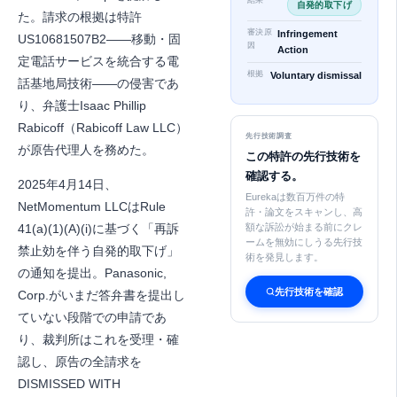
結果
自発的取下げ
た。請求の根拠は特許
審決原
Infringement
US10681507B2——移動・固
因
Action
定電話サービスを統合する電
根拠
Voluntary dismissal
話基地局技術——の侵害であ
り、弁護士Isaac Phillip
Rabicoff（Rabicoff Law LLC）
先行技術調査
が原告代理人を務めた。
この特許の先行技術を
確認する。
2025年4月14日、
Eurekaは数百万件の特
NetMomentum LLCはRule
許・論文をスキャンし、高
41(a)(1)(A)(i)に基づく「再訴
額な訴訟が始まる前にクレ
ームを無効にしうる先行技
禁止効を伴う自発的取下げ」
術を発見します。
の通知を提出。Panasonic,
先行技術を確認
Corp.がいまだ答弁書を提出し
ていない段階での申請であ
り、裁判所はこれを受理・確
認し、原告の全請求を
DISMISSED WITH