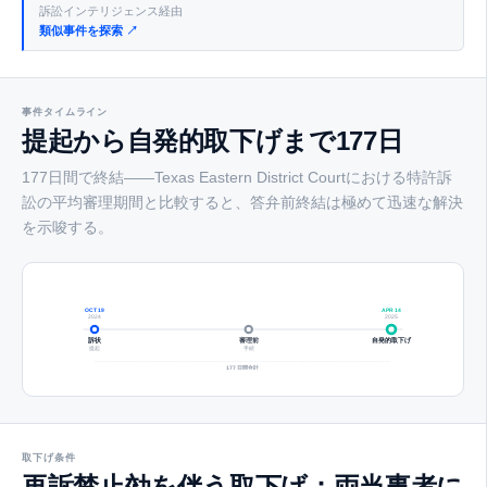
訴訟インテリジェンス経由
類似事件を探索 ↗
事件タイムライン
提起から自発的取下げまで177日
177日間で終結——Texas Eastern District Courtにおける特許訴
訟の平均審理期間と比較すると、答弁前終結は極めて迅速な解決
を示唆する。
OCT 19
APR 14
2024
2025
訴状
審理前
自発的取下げ
提起
手続
177 日間合計
取下げ条件
再訴禁止効を伴う取下げ：両当事者に