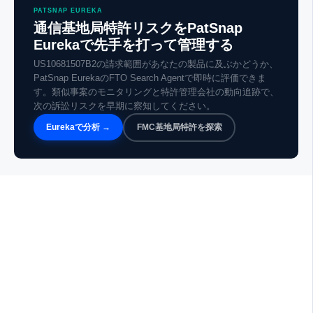
PATSNAP EUREKA
通信基地局特許リスクをPatSnap
Eurekaで先手を打って管理する
US10681507B2の請求範囲があなたの製品に及ぶかどうか、
PatSnap EurekaのFTO Search Agentで即時に評価できま
す。類似事案のモニタリングと特許管理会社の動向追跡で、
次の訴訟リスクを早期に察知してください。
Eurekaで分析 →
FMC基地局特許を探索