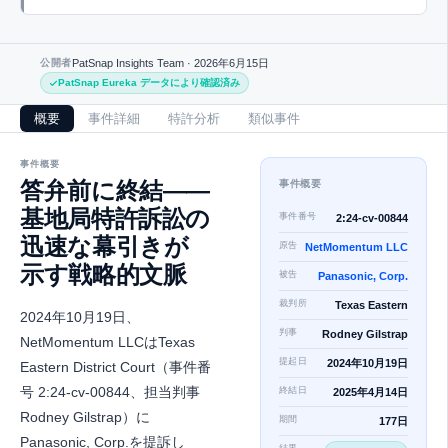
公開者
PatSnap Insights Team ·
2026年6月15日
PatSnap Eureka データにより確認済み
概要
事件詳細
特許分析
類似事件
事件概要
答弁前に終結——
事件概要
基地局特許訴訟の
事件番号
2:24-cv-00844
迅速な幕引きが
原告
NetMomentum LLC
示す戦略的文脈
被告
Panasonic, Corp.
裁判所
Texas Eastern
2024年10月19日、
判事
Rodney Gilstrap
NetMomentum LLCはTexas
提起日
2024年10月19日
Eastern District Court（事件番
号 2:24-cv-00844、担当判事
終結日
2025年4月14日
Rodney Gilstrap）に
期間
177日
Panasonic, Corp.を提訴し