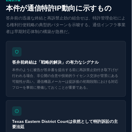
戦略的示唆
本件が通信特許IP動向に示すもの
答弁前の迅速な終結と再訴禁止効の組合せは、特許管理会社によ
る権利行使戦略の典型的パターンを示唆する。通信インフラ事業
者は早期対応体制の構築が急務だ。
答弁前終結は「戦略的解決」の有力なシグナル
本件のように被告が答弁書を提出する前に再訴禁止効付き取下げが
行われる場合、非公開の合意や技術的ライセンス交渉が背景にある
可能性が高い。通信機器メーカーは提訴後の初期段階における対応
フローを事前に整備しておくことが重要である。
Eurekaで探索 ↗
Texas Eastern District Courtは依然として特許訴訟の主
要法廷