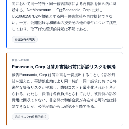
間において同一特許・同一侵害請求による再提訴を恒久的に遮
断する。NetMomentum LLCはPanasonic, Corp.に対し
US10681507B2を根拠とする同一侵害主張を再び提起できな
い。一方、公開記録は和解金の授受その他の条件について沈黙
しており、取下げの経済的背景は不明である。
再提訴権の喪失
Eurekaで探索 ↗
被告への影響
Panasonic, Corp.は答弁書提出前に訴訟リスクを解消
被告Panasonic, Corp.は答弁書を一切提出することなく訴訟終
結を迎えた。再訴禁止効により同一特許・同一請求における将
来的な提訴リスクが消滅し、防御コストも最小化されたと考え
られる。ただし、費用は各自負担とされており、被告側の訴訟
費用は回収できない。非公開の和解合意が存在する可能性は排
除できないが、公開記録からは確認不可能である。
訴訟リスクの終局的解消