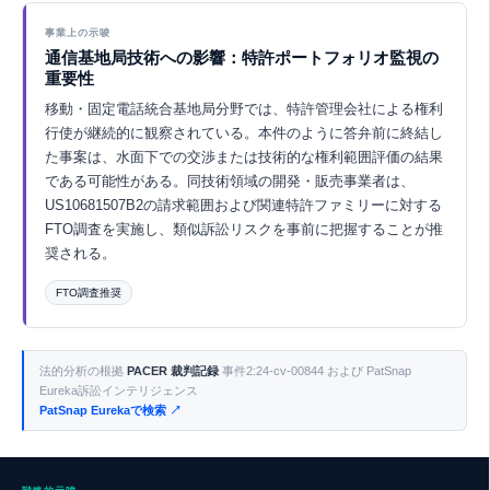
Eurekaで探索 ↗
事業上の示唆
通信基地局技術への影響：特許ポートフォリオ監視の
重要性
移動・固定電話統合基地局分野では、特許管理会社による権利
行使が継続的に観察されている。本件のように答弁前に終結し
た事案は、水面下での交渉または技術的な権利範囲評価の結果
である可能性がある。同技術領域の開発・販売事業者は、
US10681507B2の請求範囲および関連特許ファミリーに対する
FTO調査を実施し、類似訴訟リスクを事前に把握することが推
奨される。
FTO調査推奨
Eurekaで探索 ↗
法的分析の根拠
PACER 裁判記録
事件2:24-cv-00844 および PatSnap
Eureka訴訟インテリジェンス
PatSnap Eurekaで検索 ↗