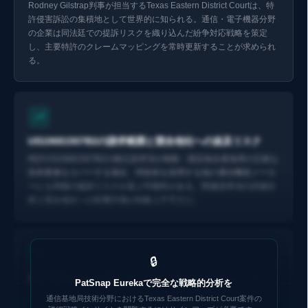
Rodney Gilstrap判事が担当するTexas Eastern District Courtは、特
許侵害訴訟の集積地として世界的に知られる。通信・電子機器分野
の企業は同法廷での提訴リスクを織り込んだ紛争対応戦略を策定
し、主要特許のクレームマッピングを常時更新することが求められ
る。
Eurekaで探索 ↗
US10681507B2の請求範囲と競合他社への波及リスク
特許US10681507B2の独立請求項が移動・固定統合基地局の広範な
技術要素をカバーする場合、同技術を採用する他の通信機器メーカ
ーにも同様の提訴リスクが及ぶ可能性がある。関連請求項の詳細分
析と競合他社への影響評価が戦略上不可欠だ。
🔒
特許管理会社の行動パターンから読む次の標的セクター
PatSnap Eurekaで完全な戦略的分析を
Rabicoff Law LLCが関与する特許管理会社案件は過去にも複数の通
通信基地局技術分野におけるTexas Eastern District Court案件の