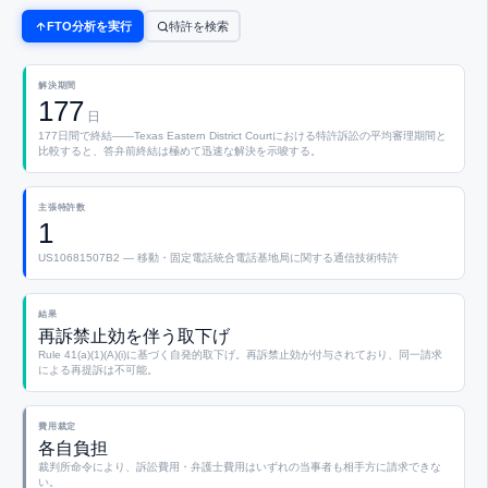
FTO分析を実行
特許を検索
解決期間
177
日
177日間で終結——Texas Eastern District Courtにおける特許訴訟の平均審理期間と
比較すると、答弁前終結は極めて迅速な解決を示唆する。
主張特許数
1
US10681507B2 — 移動・固定電話統合電話基地局に関する通信技術特許
結果
再訴禁止効を伴う取下げ
Rule 41(a)(1)(A)(i)に基づく自発的取下げ。再訴禁止効が付与されており、同一請求
による再提訴は不可能。
費用裁定
各自負担
裁判所命令により、訴訟費用・弁護士費用はいずれの当事者も相手方に請求できな
い。