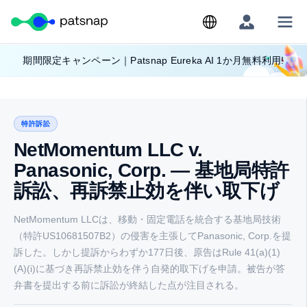
Skip
期間限定キャンペーン｜Patsnap Eureka AI 1か月無料利用!
to
content
特許訴訟
NetMomentum LLC v.
Panasonic, Corp. — 基地局特許
訴訟、再訴禁止効を伴い取下げ
NetMomentum LLCは、移動・固定電話を統合する基地局技術
（特許US10681507B2）の侵害を主張してPanasonic, Corp.を提
訴した。しかし提訴からわずか177日後、原告はRule 41(a)(1)
(A)(i)に基づき再訴禁止効を伴う自発的取下げを申請。被告が答
弁書を提出する前に訴訟が終結した点が注目される。