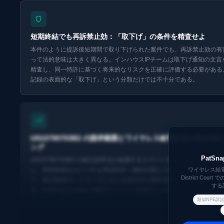
短期終結でも再訴禁止効：「取下げ」の条件を精査せよ
本件のように提訴後短期間で取り下げられた案件でも、再訴禁止効の有
って法的意味は大きく異なる。インハウスIPチームは取下げ通知の文言
精査し、同一特許に基づく将来的なリスクを正確に評価する必要がある
記録の表面的な「取下げ」という分類だけでは不十分である。
Eurekaで探索 ↗
US10790703B2 の請求範囲とワイヤレス給電技術の競合特
ング
PatS
US10790703B2 の独立請求項が保護するスマート電力伝送の構成要素
し、類似技術をカバーする周辺特許・継続出願との重複範囲を把握する
ワイヤレス給電・半
District Co
で、製品開発ロードマップにおける潜在的な権利侵害リスクを事前に回
する
る。PatSnap Eureka の特許ファミリー分析がこの作業を効率化する。
類似NPE訴