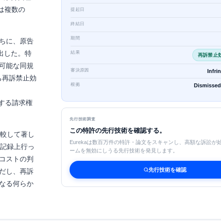
P は複数の
提起日
終結日
期間
うちに、原告
に提出した。特
結果
再訴禁止
可能な同規
審決原因
Infri
わち再訴禁止効
根拠
Dismissed
 に対する請求権
先行技術調査
この特許の先行技術を確認する。
比較して著し
Eurekaは数百万件の特許・論文をスキャンし、高額な訴訟が
対応を記録上行っ
ームを無効にしうる先行技術を発見します。
コストの判
先行技術を確認
だし、再訴
なる何らか