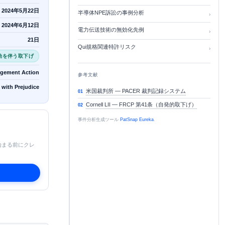
2024年5月22日
半導体NPE訴訟の事例分析
›
2024年6月12日
電力伝送技術の無効化先例
›
21日
Qui規格関連特許リスク
›
効を伴う取下げ
ngement Action
参考文献
 with Prejudice
米国裁判所 — PACER 裁判記録システム
01
Cornell LII — FRCP 第41条（自発的取下げ）
02
事件分析生成ツール
PatSnap Eureka
.
始まる前にクレ