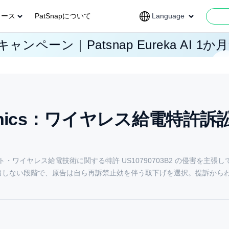
ソース
PatSnapについて
Language
ャンペーン｜Patsnap Eureka AI 1か
Electronics：ワイヤレス給電特許訴
n に対し、スマート・ワイヤレス給電技術に関する特許 US10790703B2 の侵害を主張して Ca
が答弁書すら提出しない段階で、原告は自ら再訴禁止効を伴う取下げを選択。提訴から