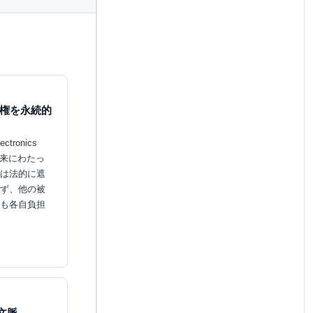
の請求権を永続的
tronics
を将来にわたっ
は法的に遮
ず、他の被
も各自負担
文脈