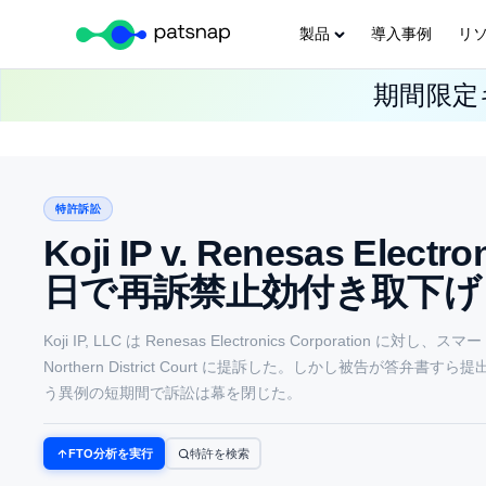
製品
導入事例
リ
Skip
期間限定キ
to
content
特許訴訟
Koji IP v. Renesas 
日で再訴禁止効付き取下げ
Koji IP, LLC は Renesas Electronics Corporatio
Northern District Court に提訴した。しかし被告
う異例の短期間で訴訟は幕を閉じた。
FTO分析を実行
特許を検索