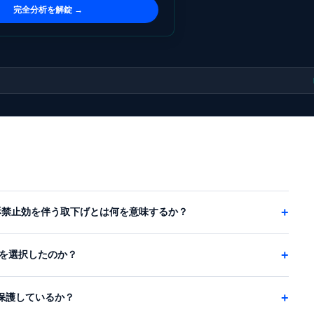
完全分析を解錠 →
+
89）において再訴禁止効を伴う取下げとは何を意味するか？
+
を選択したのか？
+
術を保護しているか？