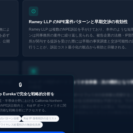
Ramey LLP のNPE案件パターンと早期交渉の有効性
無によ
Ramey LLP は複数のNPE訴訟を手がけており、本件のような
を必ず
ンは同事務所の案件に繰り返し見られる。被告企業の法務・IP部
。公開
所が関与する提訴を受けた際には早期の事実調査と交渉可能性の
行うことが、訴訟コスト最小化の観点から有効と示唆される。
Eurekaで探索 ↗
許マッピ
Koji IP の特許ポートフォリオ全体像：次の標的とな
🔒
の特定
nap Eurekaで完全な戦略的分析を
を特定
Koji IP, LLC が保有する特許ポートフォリオの全体像を把握す
こと
導体分野における California Northern
次に権利行使を試みる可能性がある技術領域を予測できる。ワイ
urt でのNPE訴訟動向と、Koji IP ポートフォリオに関
避でき
電源管理・近距離通信に関連する製品を有する企業は、PatSnap
詳細な戦略分析にアクセスする。
トフォリオ追跡機能を用いた継続的なモニタリングが推奨される
訟のパターン分析
Koji IP 保有特許の全リスト
ワイヤレス給電特許の無効化先例