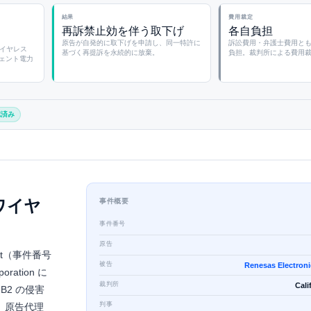
結果
費用裁定
再訴禁止効を伴う取下げ
各自負担
原告が自発的に取下げを申請し、同一特許に
訴訟費用・弁護士費用と
・ワイヤレス
基づく再提訴を永続的に放棄。
負担。裁判所による費用
ェント電力
認済み
のワイヤ
事件概要
事件番号
原告
Court（事件番号
被告
Renesas Electroni
oration に
裁判所
Cali
B2 の侵害
判事
り、原告代理