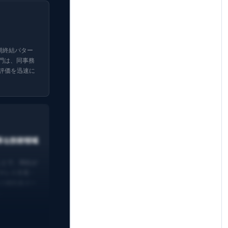
短期終結パター
門は、同事務
評価を迅速に
り得る技術領域
ることで、同社が
ヤレス充電・
 の権利者ポー
。