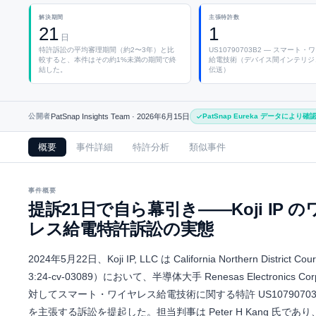
解決期間
主張特許数
21
1
日
特許訴訟の平均審理期間（約2〜3年）と比
US10790703B2 — スマート
較すると、本件はその約1%未満の期間で終
給電技術（デバイス間インテリジ
結した。
伝送）
公開者
PatSnap Insights Team ·
2026年6月15日
PatSnap Eureka データにより確
概要
事件詳細
特許分析
類似事件
事件概要
提訴21日で自ら幕引き——Koji IP 
レス給電特許訴訟の実態
2024年5月22日、Koji IP, LLC は California Northern District 
3:24-cv-03089）において、半導体大手 Renesas Electronics Corp
対してスマート・ワイヤレス給電技術に関する特許 US10790703
を主張する訴訟を提起した。担当判事は Peter H Kang 氏であ