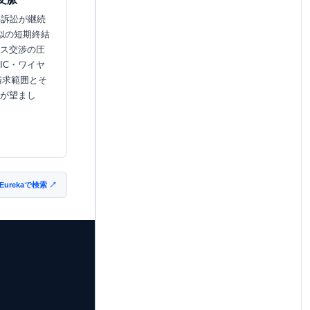
許訴訟が継続
類似の短期終結
ス交渉の圧
IC・ワイヤ
の請求範囲とそ
が望まし
 Eurekaで検索 ↗