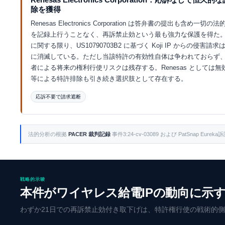
除を獲得
Renesas Electronics Corporation は答弁書の提出も含め一切の
を記録上行うことなく、再訴禁止効という最も強力な保護を得た
に関する限り、US10790703B2 に基づく Koji IP からの侵害請
に消滅している。ただし当該特許の有効性自体は争われておらず
者による将来の権利行使リスクは残存する。Renesas としては無
等による特許排除も引き続き選択肢として存在する。
応訴不要で請求遮断
Eurekaで探索 ↗
法的分析の根拠
PACER 裁判記録
事件3:24-cv-03089 および PatSnap Eu
戦略的示唆
本件がワイヤレス給電IPの動向に示
わずか21日での再訴禁止効付き取下げは、特許権行使の戦術的