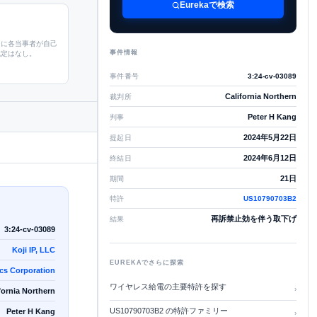
Eurekaで検索
もに各当事者が自己
事件情報
裁定はなし。
事件番号
3:24-cv-03089
California Northern
裁判所
Peter H Kang
判事
2024年5月22日
提起日
2024年6月12日
終結日
21日
期間
特許
US10790703B2
再訴禁止効を伴う取下げ
結果
3:24-cv-03089
Koji IP, LLC
EUREKAでさらに探索
cs Corporation
ワイヤレス給電の主要特許を探す
›
fornia Northern
US10790703B2 の特許ファミリー
Peter H Kang
›