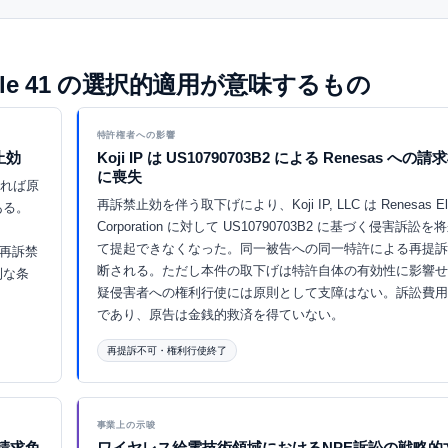
ule 41 の選択的適用が意味するもの
特許権者への影響
禁止効
Koji IP は US10790703B2 による Renesas へ
に喪失
であれば原
再訴禁止効を伴う取下げにより、Koji IP, LLC は Renesas Elec
ある。
Corporation に対して US10790703B2 に基づく侵害訴訟
て提起できなくなった。同一被告への同一特許による再提訴
が再訴禁
断される。ただし本件の取下げは特許自体の有効性に影響せ
利な条
疑侵害者への権利行使には原則として支障はない。訴訟費用
であり、原告は金銭的救済を得ていない。
再提訴不可・権利行使終了
Eurekaで探索 ↗
事業上の示唆
的な請求免
ワイヤレス給電技術領域におけるNPE訴訟の戦略的