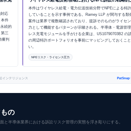
本件はワイヤレス給電・電力伝送技術分野でNPEによる特
法的対応
していることを示す事例である。Ramey LLP が関与する
。本件
案件は業界で複数確認されており、提訴そのものがライセン
求は永続的
力として機能するパターンが示唆される。半導体・電源管理
、第三
レス充電モジュールを手がける企業は、US10790703B2 
効審判
の周辺特許ポートフォリオを事前にマッピングしておくこと
い。
NPEリスク・ライセンス圧力
Eurekaで探索 ↗
reka訴訟インテリジェンス
PatSnap
すもの
側面と半導体業界における訴訟リスク管理の実態を浮き彫りにする。