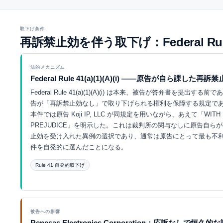
取下げ条件
再訴禁止効を伴う取下げ：Federal R
法的メカニズム
Federal Rule 41(a)(1)(A)(i) ——原告が自ら課した再訴
Federal Rule 41(a)(1)(A)(i) は本来、被告が答弁書を提出する前
告が「再訴禁止効なし」で取り下げられる権利を保障する規定で
本件では原告 Koji IP, LLC が同規定を用いながら、あえて「WITH
PREJUDICE」を明示した。これは裁判所の関与なしに原告自ら
止効を受け入れた異例の選択であり、通常は原告にとって最も不
件を自発的に選んだことになる。
Rule 41 自発的取下げ
Eurekaで探索 ↗
被告への影響
Renesas Electronics Corporation：応訴なしで恒久