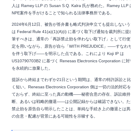
人は Ramey LLP の Susan S.Q. Kalra 氏が務めた。Ramey LL
NPE案件を手がけることで知られる法律事務所である。
2024年6月12日、被告が答弁書も略式判決申立ても提出しない
は Federal Rule 41(a)(1)(A)(i) に基づく取下げ通知を裁判所
筆すべきは、通常の「再訴禁止効を伴わない取下げ」として行使
定を用いながら、原告が自ら「WITH PREJUDICE」——すな
を伴う取下げ——を明示した点である。これにより Koji IP は
US10790703B2 に基づく Renesas Electronics Corporation
を永続的に放棄した。
提訴から終結までわずか21日という期間は、通常の特許訴訟と
く短い。Renesas Electronics Corporation 側は一切の法的
ておらず、終結に至った真の動機——秘密合意の存在、訴訟維持
断、あるいは戦略的撤退——は公開記録からは確認できない。た
禁止効を原告自ら明示したことは、単純な手続き上の撤退とは異
の合意・配慮が背景にある可能性を示唆する。