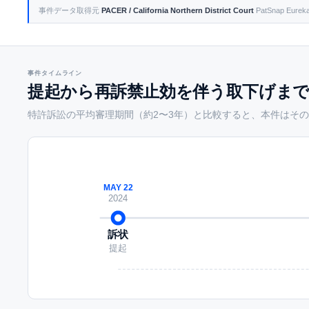
事件データ取得元
PACER / California Northern District Court
PatSnap E
事件タイムライン
提起から再訴禁止効を伴う取下げまで
特許訴訟の平均審理期間（約2〜3年）と比較すると、本件はその
MAY 22
2024
訴状
提起