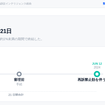
ureka訴訟インテリジェンス経由
21日
約1%未満の期間で終結した。
JUN 12
2024
審理前
再訴禁止効を伴
手続
21 日間合計