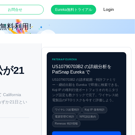
Login
お問合せ
Eureka無料トライアル
月無料利用!
PATSNAP EUREKA
US10790703B2 の詳細分析を
訟が21
PatSnap Eureka で
US10790703B2 の請求範囲・特許ファミリ
ー・継続出願を Eureka で即座に検索できる。
Koji IP の権利行使ポートフォリオのモニタリ
lifornia
ング設定も数クリックで完了。ワイヤレス給
電製品のFTOリスクを今すぐ評価しよう。
わずか21日とい
ワイヤレス給電特許
Koji IP 保有特許
電源管理IC特許
NPE訴訟動向
Renesas 特許情報