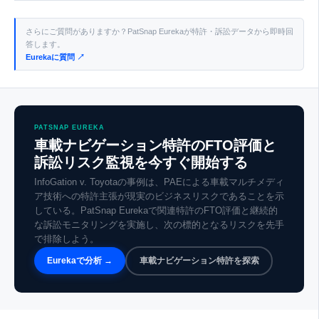
さらにご質問がありますか？PatSnap Eurekaが特許・訴訟データから即時回
答します。
Eurekaに質問 ↗
PATSNAP EUREKA
車載ナビゲーション特許のFTO評価と
訴訟リスク監視を今すぐ開始する
InfoGation v. Toyotaの事例は、PAEによる車載マルチメディ
ア技術への特許主張が現実のビジネスリスクであることを示
している。PatSnap Eurekaで関連特許のFTO評価と継続的
な訴訟モニタリングを実施し、次の標的となるリスクを先手
で排除しよう。
Eurekaで分析 →
車載ナビゲーション特許を探索