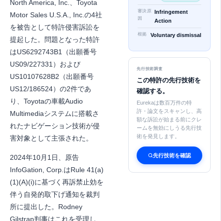
North America, Inc.、Toyota
審決原
Infringement
Motor Sales U.S.A., Inc.の4社
因
Action
を被告として特許侵害訴訟を
根拠
Voluntary dismissal
提起した。問題となった特許
はUS6292743B1（出願番号
US09/227331）および
先行技術調査
US10107628B2（出願番号
この特許の先行技術を
US12/186524）の2件であ
確認する。
り、Toyotaの車載Audio
Eurekaは数百万件の特
許・論文をスキャンし、高
Multimediaシステムに搭載さ
額な訴訟が始まる前にクレ
れたナビゲーション技術が侵
ームを無効にしうる先行技
術を発見します。
害対象として主張された。
先行技術を確認
2024年10月1日、原告
InfoGation, Corp.はRule 41(a)
(1)(A)(i)に基づく再訴禁止効を
伴う自発的取下げ通知を裁判
所に提出した。Rodney
Gilstrap判事はこれを受理し、