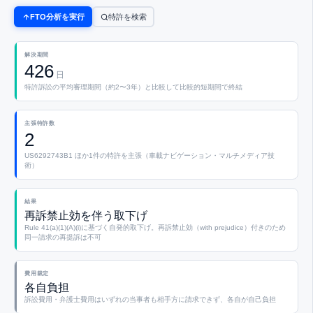
FTO分析を実行
特許を検索
解決期間
426
日
特許訴訟の平均審理期間（約2〜3年）と比較して比較的短期間で終結
主張特許数
2
US6292743B1 ほか1件の特許を主張（車載ナビゲーション・マルチメディア技
術）
結果
再訴禁止効を伴う取下げ
Rule 41(a)(1)(A)(i)に基づく自発的取下げ。再訴禁止効（with prejudice）付きのため
同一請求の再提訴は不可
費用裁定
各自負担
訴訟費用・弁護士費用はいずれの当事者も相手方に請求できず、各自が自己負担