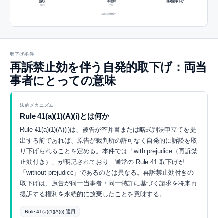
訴状
審理前
自発的取下げ
提起
手続
426 日間合計
取下げ条件
再訴禁止効を伴う自発的取下げ：両当
事者にとっての意味
法的メカニズム
Rule 41(a)(1)(A)(i)とは何か
Rule 41(a)(1)(A)(i)は、被告が答弁書または略式判決申立てを提
出する前であれば、原告が裁判所の許可なく自発的に訴訟を取
り下げられることを定める。本件では「with prejudice（再訴禁
止効付き）」が明記されており、通常の Rule 41 取下げが
「without prejudice」であるのとは異なる。再訴禁止効付きの
取下げは、原告が同一当事者・同一特許に基づく請求を将来再
提訴する権利を永続的に放棄したことを意味する。
Rule 41(a)(1)(A)(i) 適用