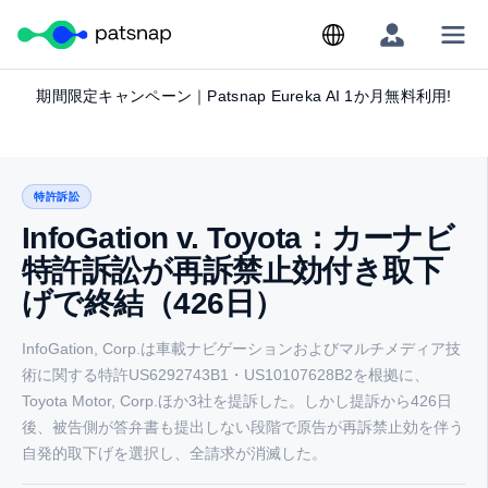
Skip
期間限定キャンペーン｜Patsnap Eureka AI 1か月無料利用!
to
content
特許訴訟
InfoGation v. Toyota：カーナビ
特許訴訟が再訴禁止効付き取下
げで終結（426日）
InfoGation, Corp.は車載ナビゲーションおよびマルチメディア技
術に関する特許US6292743B1・US10107628B2を根拠に、
Toyota Motor, Corp.ほか3社を提訴した。しかし提訴から426日
後、被告側が答弁書も提出しない段階で原告が再訴禁止効を伴う
自発的取下げを選択し、全請求が消滅した。