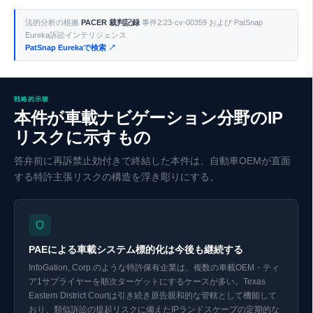
Eurekaで探索 ↗
法的分析の根拠
PACER 裁判記録
事件2:23-cv-00359 および PatSnap
Eureka訴訟インテリジェンス
PatSnap Eurekaで検索 ↗
戦略的示唆
本件が車載ナビゲーション分野のIP
リスクに示すもの
答弁前に再訴禁止効付きで終結した本件は、自動車OEMが直面
する特許主張リスクの構造を浮き彫りにする。
PAEによる車載システム標的化は今後も継続する
InfoGation, Corp.のような特許保有企業は、複数の車載OEM・ティ
ア1サプライヤーを順次ターゲットにするケースが多い。Texas
Eastern District Courtは引き続き原告親和的な管轄として機能して
おり、類似訴訟の提起リスクに備えたIPランドスケープの定期的な