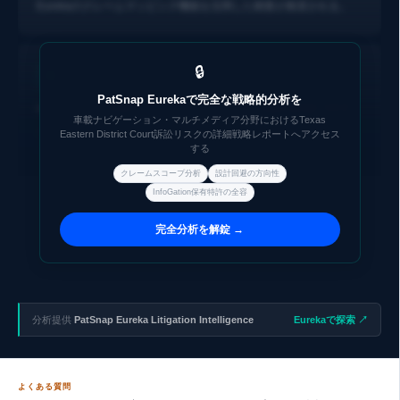
Eurekaのクレームマッピング機能を活用した精査が推奨される。
🔒
PatSnap Eurekaで完全な戦略的分析を
InfoGationの特許ポートフォリオ：次の標的候補の特定
車載ナビゲーション・マルチメディア分野におけるTexas
InfoGation, Corp.が保有する関連出願・継続出願の全体像を把握す
Eastern District Court訴訟リスクの詳細戦略レポートへアクセス
する
ることで、将来の提訴リスクを先読みできる。PatSnapのポートフ
ォリオ分析ツールにより、同社の特許ファミリーと市場展開パター
クレームスコープ分析
設計回避の方向性
ンを一元的に可視化することが可能である。
InfoGation保有特許の全容
完全分析を解錠 →
分析提供
PatSnap Eureka Litigation Intelligence
Eurekaで探索 ↗
よくある質問