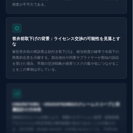
精査が不可欠である。
Eurekaで探索 ↗
答弁前取下げの背景：ライセンス交渉の可能性を見落とす
な
被告答弁前の再訴禁止効付き取下げは、相当程度の確率で水面下の
商業的合意を示唆する。競合他社や同業サプライヤーが類似の訴訟
を受けた場合、早期の交渉戦略が損害リスクの最小化につながるこ
とをこの事例は示している。
Eurekaで探索 ↗
US6292743B1・US10107628B2のクレームスコープと回
避設計の方向性
両特許のクレーム分析により、車載ナビゲーション処理・経路探索
アルゴリズムの特定実装が権利範囲の焦点であることが示唆され
る。設計回避（design-around）の余地があるかどうか、PatSnap