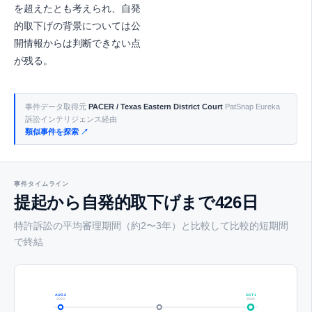
を超えたとも考えられ、自発
的取下げの背景については公
開情報からは判断できない点
が残る。
事件データ取得元
PACER / Texas Eastern District Court
PatSnap Eureka
訴訟インテリジェンス経由
類似事件を探索 ↗
事件タイムライン
提起から自発的取下げまで426日
特許訴訟の平均審理期間（約2〜3年）と比較して比較的短期間
で終結
AUG 2
OCT 1
2023
2024