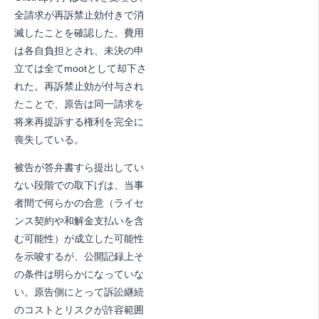
全請求が再訴禁止効付きで消
滅したことを確認した。費用
は各自負担とされ、未決の申
立ては全てmootとして却下さ
れた。再訴禁止効が付与され
たことで、原告は同一請求を
将来再提訴する権利を完全に
喪失している。
被告が答弁書すら提出してい
ない段階での取下げは、当事
者間で何らかの合意（ライセ
ンス契約や和解金支払いを含
む可能性）が成立した可能性
を示唆するが、公開記録上そ
の条件は明らかになっていな
い。原告側にとって訴訟継続
のコストとリスクが許容範囲