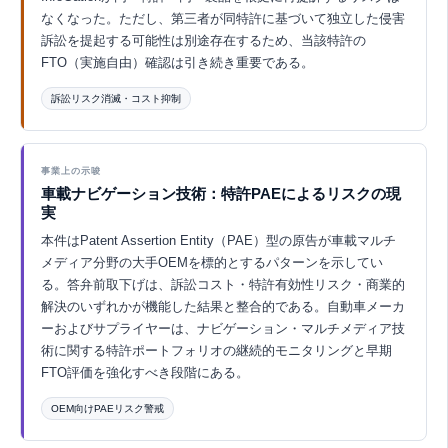
なくなった。ただし、第三者が同特許に基づいて独立した侵害
訴訟を提起する可能性は別途存在するため、当該特許の
FTO（実施自由）確認は引き続き重要である。
訴訟リスク消滅・コスト抑制
Eurekaで探索 ↗
事業上の示唆
車載ナビゲーション技術：特許PAEによるリスクの現
実
本件はPatent Assertion Entity（PAE）型の原告が車載マルチ
メディア分野の大手OEMを標的とするパターンを示してい
る。答弁前取下げは、訴訟コスト・特許有効性リスク・商業的
解決のいずれかが機能した結果と整合的である。自動車メーカ
ーおよびサプライヤーは、ナビゲーション・マルチメディア技
術に関する特許ポートフォリオの継続的モニタリングと早期
FTO評価を強化すべき段階にある。
OEM向けPAEリスク警戒