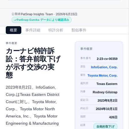
公開者
PatSnap Insights Team ·
2026年6月15日
PatSnap Eureka データにより確認済み
概要
事件詳細
特許分析
類似事件
事件概要
カーナビ特許訴
事件概要
訟：答弁前取下げ
事件番号
2:23-cv-00359
が示す交渉の実
原告
InfoGation, Corp.
態
被告
Toyota Motor, Corp.
裁判所
Texas Eastern
2023年8月2日、InfoGation,
判事
Rodney Gilstrap
Corp.はTexas Eastern District
提起日
2023年8月2日
Courtに対し、Toyota Motor,
Corp.、Toyota Motor North
終結日
2024年10月1日
America, Inc.、Toyota Motor
期間
426日
Engineering & Manufacturing
結果
自発的取下げ