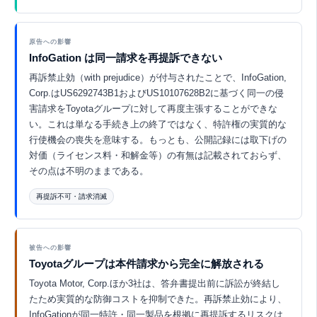
Eurekaで探索 ↗
原告への影響
InfoGation は同一請求を再提訴できない
再訴禁止効（with prejudice）が付与されたことで、InfoGation,
Corp.はUS6292743B1およびUS10107628B2に基づく同一の侵
害請求をToyotaグループに対して再度主張することができな
い。これは単なる手続き上の終了ではなく、特許権の実質的な
行使機会の喪失を意味する。もっとも、公開記録には取下げの
対価（ライセンス料・和解金等）の有無は記載されておらず、
その点は不明のままである。
再提訴不可・請求消滅
Eurekaで探索 ↗
被告への影響
Toyotaグループは本件請求から完全に解放される
Toyota Motor, Corp.ほか3社は、答弁書提出前に訴訟が終結し
たため実質的な防御コストを抑制できた。再訴禁止効により、
InfoGationが同一特許・同一製品を根拠に再提訴するリスクは