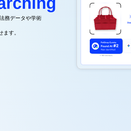
arching
、法務データや学術
、
せます。