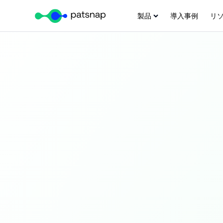
Skip
製品
導入事例
リ
to
content