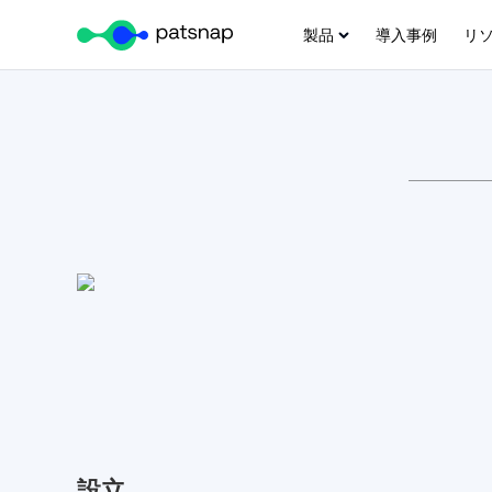
製品
導入事例
リ
Skip
to
content
設立​