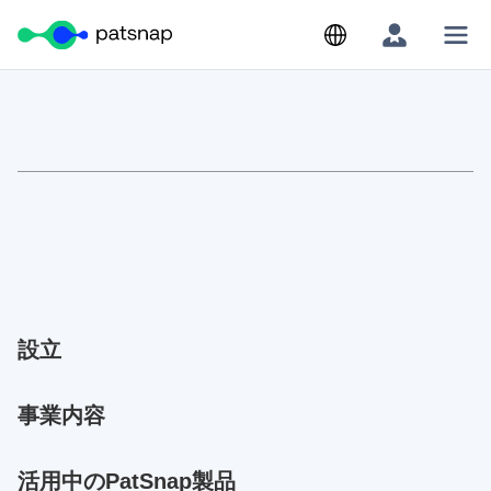
Skip
to
content
設立​
事業内容​​
活用中のPatSnap製品