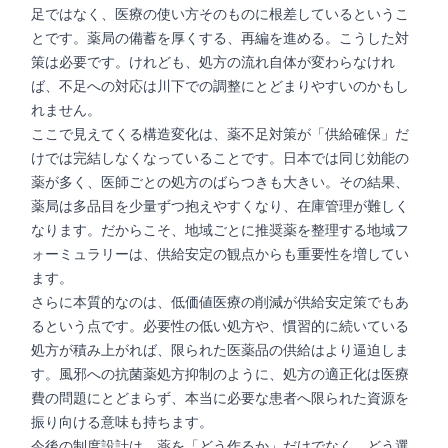
足ではなく、医療の使い方そのものに根差しているというこ
とです。薬局の備蓄を厚くする、再編を進める。こうした対
策は必要です。けれども、処方の流れ自体が変わらなけれ
ば、不足への対応は川下での調整にとどまりやすいのかもし
れません。
ここで見えてくる構造変化は、薬不足対策が「供給確保」だ
けでは完結しなくなっていることです。日本では同じ効能の
薬が多く、医師ごとの処方のばらつきも大きい。その結果、
薬局は多品目を少量ずつ抱えやすくなり、在庫管理が難しく
なります。だからこそ、地域ごとに推奨薬を整理する地域フ
ォーミュラリーは、供給安定の観点からも重要性を増してい
ます。
さらに本質的なのは、低価値医療の削減が供給安定策でもあ
るという点です。必要性の低い処方や、慣習的に続いている
処方が積み上がれば、限られた医薬品の供給はより逼迫しま
す。風邪への抗菌薬処方抑制のように、処方の適正化は医療
費の問題にとどまらず、本当に必要な患者へ限られた資源を
振り向ける意味も持ちます。
今後の制度設計は、薬を「どう作るか」だけでなく、どう選