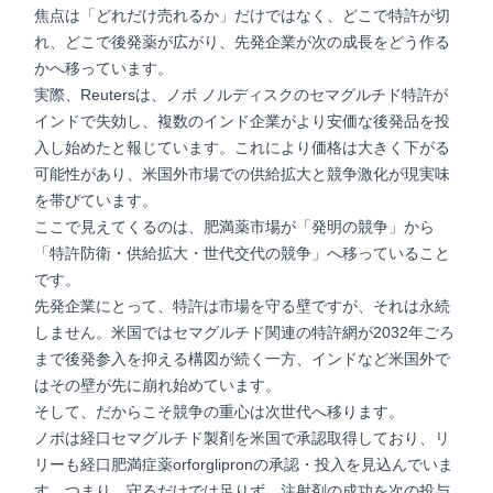
焦点は「どれだけ売れるか」だけではなく、どこで特許が切
れ、どこで後発薬が広がり、先発企業が次の成長をどう作る
かへ移っています。
実際、Reutersは、ノボ ノルディスクのセマグルチド特許が
インドで失効し、複数のインド企業がより安価な後発品を投
入し始めたと報じています。これにより価格は大きく下がる
可能性があり、米国外市場での供給拡大と競争激化が現実味
を帯びています。
ここで見えてくるのは、肥満薬市場が「発明の競争」から
「特許防衛・供給拡大・世代交代の競争」へ移っていること
です。
先発企業にとって、特許は市場を守る壁ですが、それは永続
しません。米国ではセマグルチド関連の特許網が2032年ごろ
まで後発参入を抑える構図が続く一方、インドなど米国外で
はその壁が先に崩れ始めています。
そして、だからこそ競争の重心は次世代へ移ります。
ノボは経口セマグルチド製剤を米国で承認取得しており、リ
リーも経口肥満症薬orforglipronの承認・投入を見込んでいま
す。つまり、守るだけでは足りず、注射剤の成功を次の投与