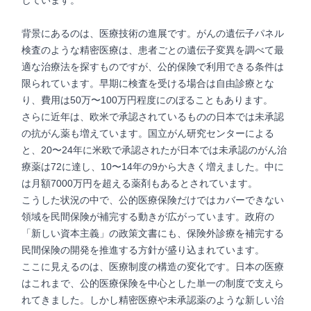
しています。
背景にあるのは、医療技術の進展です。がんの遺伝子パネル
検査のような精密医療は、患者ごとの遺伝子変異を調べて最
適な治療法を探すものですが、公的保険で利用できる条件は
限られています。早期に検査を受ける場合は自由診療とな
り、費用は50万〜100万円程度にのぼることもあります。
さらに近年は、欧米で承認されているものの日本では未承認
の抗がん薬も増えています。国立がん研究センターによる
と、20〜24年に米欧で承認されたが日本では未承認のがん治
療薬は72に達し、10〜14年の9から大きく増えました。中に
は月額7000万円を超える薬剤もあるとされています。
こうした状況の中で、公的医療保険だけではカバーできない
領域を民間保険が補完する動きが広がっています。政府の
「新しい資本主義」の政策文書にも、保険外診療を補完する
民間保険の開発を推進する方針が盛り込まれています。
ここに見えるのは、医療制度の構造の変化です。日本の医療
はこれまで、公的医療保険を中心とした単一の制度で支えら
れてきました。しかし精密医療や未承認薬のような新しい治