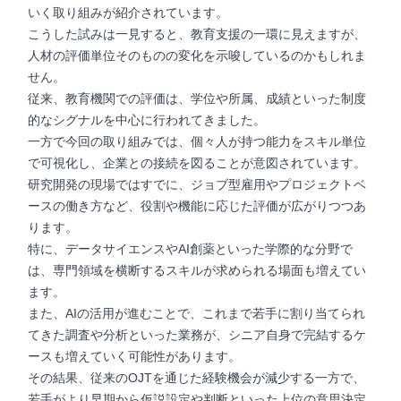
いく取り組みが紹介されています。
こうした試みは一見すると、教育支援の一環に見えますが、
人材の評価単位そのものの変化を示唆しているのかもしれま
せん。
従来、教育機関での評価は、学位や所属、成績といった制度
的なシグナルを中心に行われてきました。
一方で今回の取り組みでは、個々人が持つ能力をスキル単位
で可視化し、企業との接続を図ることが意図されています。
研究開発の現場ではすでに、ジョブ型雇用やプロジェクトベ
ースの働き方など、役割や機能に応じた評価が広がりつつあ
ります。
特に、データサイエンスやAI創薬といった学際的な分野で
は、専門領域を横断するスキルが求められる場面も増えてい
ます。
また、AIの活用が進むことで、これまで若手に割り当てられ
てきた調査や分析といった業務が、シニア自身で完結するケ
ースも増えていく可能性があります。
その結果、従来のOJTを通じた経験機会が減少する一方で、
若手がより早期から仮説設定や判断といった上位の意思決定