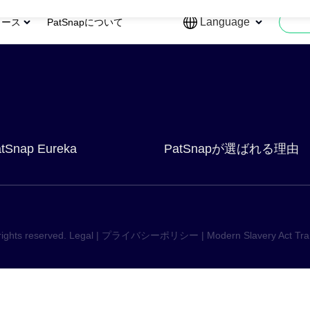
ng can help.
Language
ソース
PatSnapについて
tSnap Eureka
PatSnapが選ばれる理由
rights reserved.
Legal
|
プライバシーポリシー
|
Modern Slavery Act Tr