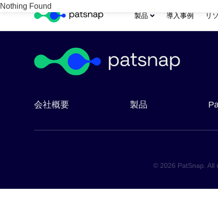
Skip
Nothing Found
It seems we can’t find what you’re looking for. Perhaps searchi
製品
導入事例
リ
to
Search
content
for:
会社概要
製品
Pa
© 2026 PatSnap. All 